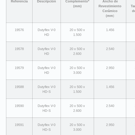
Referencia
Descripción
Complemento*
Ancho de
(mm)
Revestimiento
Ta
Cerámico
d
(mm
)
19576
Dutyflex V-0
20 x 500 x
1.456
HD
1.500
19578
Dutyflex V-0
20 x 500 x
2.540
HD
2.600
19579
Dutyflex V-0
20 x 500 x
2.950
HD
3.000
19588
Dutyflex V-0
20 x 500 x
1.456
HD-S
1.500
19590
Dutyflex V-0
20 x 500 x
2.540
HD-S
2.600
19591
Dutyflex V-0
20 x 500 x
2.950
HD-S
3.000