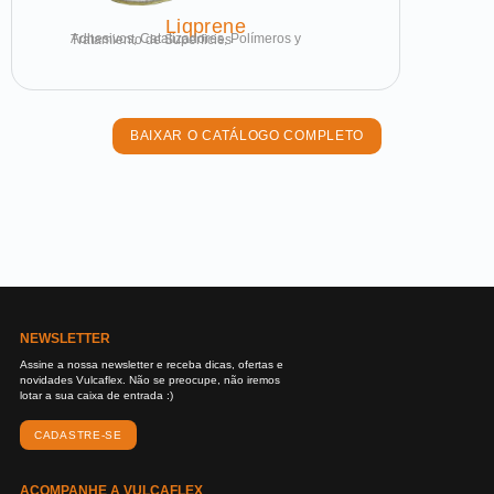
Liqprene
Adhesivos, Catalizadores, Polímeros y Tratamiento de Superficies
BAIXAR O CATÁLOGO COMPLETO
NEWSLETTER
Assine a nossa newsletter e receba dicas, ofertas e
novidades Vulcaflex. Não se preocupe, não iremos
lotar a sua caixa de entrada :)
CADASTRE-SE
ACOMPANHE A VULCAFLEX