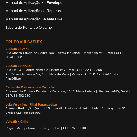
Manual de Aplicação Kit Envelope
Manual de Aplicação de Reparos
Manual de Aplicação Selante Bike
Tabela de Ponto de Orvalho
GRUPO VULCAFLEX
Vulcaflex Brasil
Rua Afonso Egydio de Souza, 540, Distrito Industrial | Uberlândia-MG, Brasil | CEP:
38.402-332
Vulcaflex Service
Rua Fiat, 41, Jardim Piemonte | Betim-MG, Brasil | CEP: 32.689-366
Av. Carlos Gomes de Sá, 335, Mata da Praia | Vitória-ES | CEP: 29.066-040 (Ed.
PlusOffice)
Centro de Treinamentos Vulcaflex
Rua Antônio Thomaz Ferreira de Rezende, 1343, Marta Helena | Uberlândia-MG, Brasil |
CEP: 38.402-236
Loja Vulcaflex | Filial Parauapebas
Avenida Redenção, Quadra 15, Lote 48, Residencial Linha Verde | Parauapebas-PA,
Brasil | CEP: 68.515-000
Vulcaflex Chile
Región Metropolitana | Santiago, Chile | CEP: 75.500-00