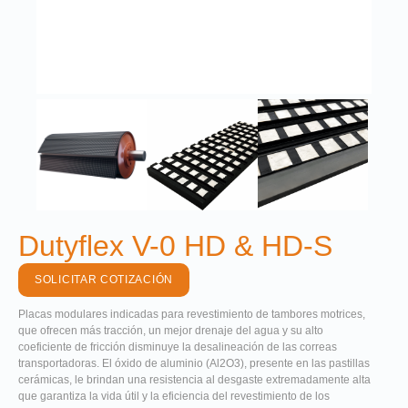
Dutyflex V-0 HD & HD-S
SOLICITAR COTIZACIÓN
Placas modulares indicadas para revestimiento de tambores motrices,
que ofrecen más tracción, un mejor drenaje del agua y su alto
coeficiente de fricción disminuye la desalineación de las correas
transportadoras. El óxido de aluminio (Al2O3), presente en las pastillas
cerámicas, le brindan una resistencia al desgaste extremadamente alta
que garantiza la vida útil y la eficiencia del revestimiento de los