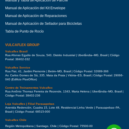
Manual y Tabla de Aplicación de Parche
Manual de Aplicación del Kit Envelope
Manual de Aplicación de Reparaciones
Manual de Aplicación de Sellador para Bicicletas
Tabla de Punto de Rocío
VULCAFLEX GROUP
Vulcaflex Brasil
Rua Afonso Egydio de Souza, 540, Distrito Industrial | Uberlândia–MG, Brasil | Código
Postal: 38402-332
Vulcaflex Service
Rua Fiat, 41, Jardim Piemonte | Betim–MG, Brasil | Código Postal: 32689-366
Av. Carlos Gomes de Sá, 335, Mata da Praia | Vitória–ES, Brasil | Código Postal: 29066-
040 (Edificio PlusOffice)
Centro de Treinamentos Vulcaflex
Rua Antônio Thomaz Ferreira de Rezende, 1343, Marta Helena | Uberlândia–MG, Brasil |
Código Postal: 38402-236
Loja Vulcaflex | Filial Parauapebas
Avenida Redención, Cuadra 15, Lote 48, Residencial Linha Verde | Parauapebas–PA,
Brasil | Código Postal: 68515-000
Vulcaflex Chile
Región Metropolitana | Santiago, Chile | Código Postal: 75500-00