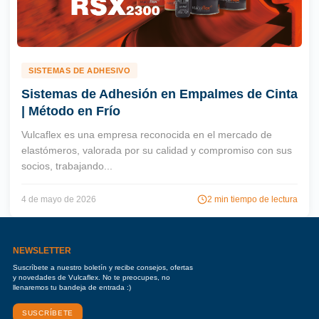
SISTEMAS DE ADHESIVO
Sistemas de Adhesión en Empalmes de Cinta
| Método en Frío
Vulcaflex es una empresa reconocida en el mercado de
elastómeros, valorada por su calidad y compromiso con sus
socios, trabajando...
4 de mayo de 2026
2 min tiempo de lectura
NEWSLETTER
Suscríbete a nuestro boletín y recibe consejos, ofertas
y novedades de Vulcaflex. No te preocupes, no
llenaremos tu bandeja de entrada :)
SUSCRÍBETE