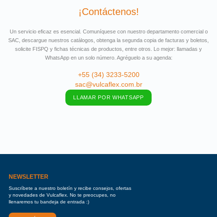
¡Contáctenos!
Un servicio eficaz es esencial. Comuníquese con nuestro departamento comercial o
SAC, descargue nuestros catálogos, obtenga la segunda copia de facturas y boletos,
solicite FISPQ y fichas técnicas de productos, entre otros. Lo mejor: llamadas y
WhatsApp en un solo número. Agréguelo a su agenda:
+55 (34) 3233-5200
sac@vulcaflex.com.br
LLAMAR POR WHATSAPP
NEWSLETTER
Suscríbete a nuestro boletín y recibe consejos, ofertas
y novedades de Vulcaflex. No te preocupes, no
llenaremos tu bandeja de entrada :)