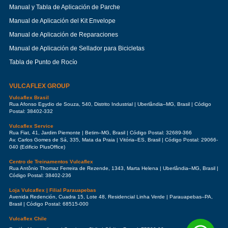
Manual y Tabla de Aplicación de Parche
Manual de Aplicación del Kit Envelope
Manual de Aplicación de Reparaciones
Manual de Aplicación de Sellador para Bicicletas
Tabla de Punto de Rocío
VULCAFLEX GROUP
Vulcaflex Brasil
Rua Afonso Egydio de Souza, 540, Distrito Industrial | Uberlândia–MG, Brasil | Código
Postal: 38402-332
Vulcaflex Service
Rua Fiat, 41, Jardim Piemonte | Betim–MG, Brasil | Código Postal: 32689-366
Av. Carlos Gomes de Sá, 335, Mata da Praia | Vitória–ES, Brasil | Código Postal: 29066-
040 (Edificio PlusOffice)
Centro de Treinamentos Vulcaflex
Rua Antônio Thomaz Ferreira de Rezende, 1343, Marta Helena | Uberlândia–MG, Brasil |
Código Postal: 38402-236
Loja Vulcaflex | Filial Parauapebas
Avenida Redención, Cuadra 15, Lote 48, Residencial Linha Verde | Parauapebas–PA,
Brasil | Código Postal: 68515-000
Vulcaflex Chile