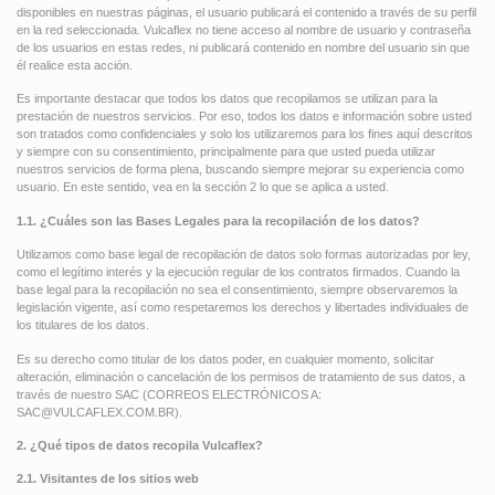
disponibles en nuestras páginas, el usuario publicará el contenido a través de su perfil
en la red seleccionada. Vulcaflex no tiene acceso al nombre de usuario y contraseña
de los usuarios en estas redes, ni publicará contenido en nombre del usuario sin que
él realice esta acción.
Es importante destacar que todos los datos que recopilamos se utilizan para la
prestación de nuestros servicios. Por eso, todos los datos e información sobre usted
son tratados como confidenciales y solo los utilizaremos para los fines aquí descritos
y siempre con su consentimiento, principalmente para que usted pueda utilizar
nuestros servicios de forma plena, buscando siempre mejorar su experiencia como
usuario. En este sentido, vea en la sección 2 lo que se aplica a usted.
1.1. ¿Cuáles son las Bases Legales para la recopilación de los datos?
Utilizamos como base legal de recopilación de datos solo formas autorizadas por ley,
como el legítimo interés y la ejecución regular de los contratos firmados. Cuando la
base legal para la recopilación no sea el consentimiento, siempre observaremos la
legislación vigente, así como respetaremos los derechos y libertades individuales de
los titulares de los datos.
Es su derecho como titular de los datos poder, en cualquier momento, solicitar
alteración, eliminación o cancelación de los permisos de tratamiento de sus datos, a
través de nuestro SAC (CORREOS ELECTRÓNICOS A:
SAC@VULCAFLEX.COM.BR
).
2. ¿Qué tipos de datos recopila Vulcaflex?
2.1. Visitantes de los sitios web