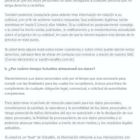
garantizar que los datos personales no sean divulgados a cualquier persona que no
tenga derecho a recibirlos.
También podemos contactarlo para obtener más información en relación a su
solicitud, con el fin de acelerar nuestra respuesta. Sus solicitudes legítimas serán
atendidas en hasta 5 (cinco) días hábiles. Si su solicitud es particularmente compleja
o si usted ha hecho varias solicitudes, lo notificaremos y lo mantendremos actualizado
sobre el progreso de su solicitud, en caso de que la misma requiera más tiempo de lo
previsto en este punto.
Si usted tiene alguna duda sobre estas cuestiones y sobre cómo puede ejercer estos
derechos, siéntase libre de entrar en contacto con nosotros a través de nuestro SAC
(Correo electrónico a:
sac@vulcaflex.com.br
).
5. ¿Por cuánto tiempo Vulcaflex almacenará los datos?
Mantendremos sus datos personales solo por el tiempo que sea necesario para
cumplir con las finalidades para las cuales los recopilamos, incluso para fines de
cumplimiento de cualquier obligación legal, contractual, o solicitud de autoridades
competentes.
Para determinar el período de retención adecuado para los datos personales,
consideramos la cantidad, la naturaleza y la sensibilidad de los datos personales, el
riesgo potencial de daños derivados del uso no autorizado o de la divulgación de sus
datos personales, la finalidad de procesamiento de sus datos personales y si
podemos alcanzar tales propósitos a través de otros medios, y los requisitos legales
aplicables.
Si usted es un *lead* de Vulcaflex, la información referente a sus interacciones con