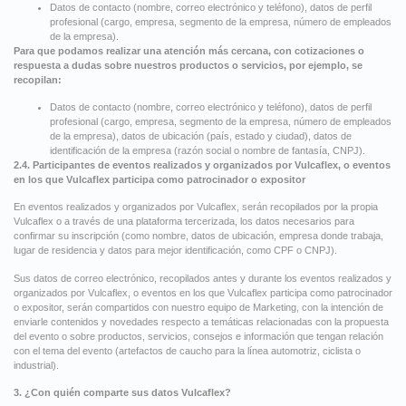
Datos de contacto (nombre, correo electrónico y teléfono), datos de perfil
profesional (cargo, empresa, segmento de la empresa, número de empleados
de la empresa).
Para que podamos realizar una atención más cercana, con cotizaciones o
respuesta a dudas sobre nuestros productos o servicios, por ejemplo, se
recopilan:
Datos de contacto (nombre, correo electrónico y teléfono), datos de perfil
profesional (cargo, empresa, segmento de la empresa, número de empleados
de la empresa), datos de ubicación (país, estado y ciudad), datos de
identificación de la empresa (razón social o nombre de fantasía, CNPJ).
2.4. Participantes de eventos realizados y organizados por Vulcaflex, o eventos
en los que Vulcaflex participa como patrocinador o expositor
En eventos realizados y organizados por Vulcaflex, serán recopilados por la propia
Vulcaflex o a través de una plataforma tercerizada, los datos necesarios para
confirmar su inscripción (como nombre, datos de ubicación, empresa donde trabaja,
lugar de residencia y datos para mejor identificación, como CPF o CNPJ).
Sus datos de correo electrónico, recopilados antes y durante los eventos realizados y
organizados por Vulcaflex, o eventos en los que Vulcaflex participa como patrocinador
o expositor, serán compartidos con nuestro equipo de Marketing, con la intención de
enviarle contenidos y novedades respecto a temáticas relacionadas con la propuesta
del evento o sobre productos, servicios, consejos e información que tengan relación
con el tema del evento (artefactos de caucho para la línea automotriz, ciclista o
industrial).
3. ¿Con quién comparte sus datos Vulcaflex?