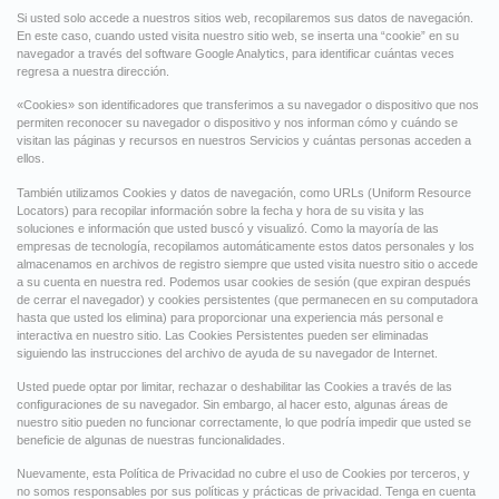
Si usted solo accede a nuestros sitios web, recopilaremos sus datos de navegación.
En este caso, cuando usted visita nuestro sitio web, se inserta una “cookie” en su
navegador a través del software Google Analytics, para identificar cuántas veces
regresa a nuestra dirección.
«Cookies» son identificadores que transferimos a su navegador o dispositivo que nos
permiten reconocer su navegador o dispositivo y nos informan cómo y cuándo se
visitan las páginas y recursos en nuestros Servicios y cuántas personas acceden a
ellos.
También utilizamos Cookies y datos de navegación, como URLs (Uniform Resource
Locators) para recopilar información sobre la fecha y hora de su visita y las
soluciones e información que usted buscó y visualizó. Como la mayoría de las
empresas de tecnología, recopilamos automáticamente estos datos personales y los
almacenamos en archivos de registro siempre que usted visita nuestro sitio o accede
a su cuenta en nuestra red. Podemos usar cookies de sesión (que expiran después
de cerrar el navegador) y cookies persistentes (que permanecen en su computadora
hasta que usted los elimina) para proporcionar una experiencia más personal e
interactiva en nuestro sitio. Las Cookies Persistentes pueden ser eliminadas
siguiendo las instrucciones del archivo de ayuda de su navegador de Internet.
Usted puede optar por limitar, rechazar o deshabilitar las Cookies a través de las
configuraciones de su navegador. Sin embargo, al hacer esto, algunas áreas de
nuestro sitio pueden no funcionar correctamente, lo que podría impedir que usted se
beneficie de algunas de nuestras funcionalidades.
Nuevamente, esta Política de Privacidad no cubre el uso de Cookies por terceros, y
no somos responsables por sus políticas y prácticas de privacidad. Tenga en cuenta