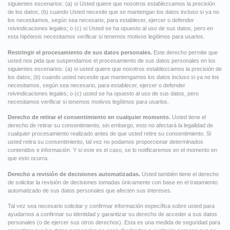
siguientes escenarios: (a) si Usted quiere que nosotros establezcamos la precisión
de los datos; (b) cuando Usted necesite que se mantengan los datos incluso si ya no
los necesitamos, según sea necesario, para establecer, ejercer o defender
reivindicaciones legales; o (c) si Usted se ha opuesto al uso de sus datos, pero en
esta hipótesis necesitamos verificar si tenemos motivos legítimos para usarlos.
Restringir el procesamiento de sus datos personales.
Este derecho permite que
usted nos pida que suspendamos el procesamiento de sus datos personales en los
siguientes escenarios: (a) si usted quiere que nosotros establezcamos la precisión de
los datos; (b) cuando usted necesite que mantengamos los datos incluso si ya no los
necesitamos, según sea necesario, para establecer, ejercer o defender
reivindicaciones legales; o (c) usted se ha opuesto al uso de sus datos, pero
necesitamos verificar si tenemos motivos legítimos para usarlos.
Derecho de retirar el consentimiento en cualquier momento.
Usted tiene el
derecho de retirar su consentimiento, sin embargo, esto no afectará la legalidad de
cualquier procesamiento realizado antes de que usted retire su consentimiento. Si
usted retira su consentimiento, tal vez no podamos proporcionar determinados
contenidos e información. Y si este es el caso, se lo notificaremos en el momento en
que esto ocurra.
Derecho a revisión de decisiones automatizadas.
Usted también tiene el derecho
de solicitar la revisión de decisiones tomadas únicamente con base en el tratamiento
automatizado de sus datos personales que afecten sus intereses.
Tal vez sea necesario solicitar y confirmar información específica sobre usted para
ayudarnos a confirmar su identidad y garantizar su derecho de acceder a sus datos
personales (o de ejercer sus otros derechos). Esta es una medida de seguridad para