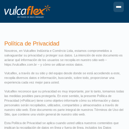
Política de Privacidad
Nosotros, en Vulcaflex Indústria e Comércio Ltda, estamos comprometidos a
salvaguardar su privacidad y proteger sus datos. La intención de este documento es
aclarar qué información de los usuarios se recopila en nuestro sitio web –
https://vulcaflex.com.br – y cómo se utilizan estos datos.
Vulcaflex, a través de su sitio y del equipo desde donde se está accediendo a este,
recopila diversos datos e información, buscando, sobre todo, proporcionar una
experiencia cada vez mejor para usted.
Vulcaflex reconoce que su privacidad es muy importante, por lo tanto, tomamos todas
las medidas posibles para protegerla. En este sentido, la presente Política de
Privacidad («Política») tiene como objetivo informarle cómo su información y datos
personales serán recopilados, utilizados, compartidos y almacenados a través de
nuestro sitio web. Este documento es parte integral de nuestros Términos de Uso del
Sitio, que contiene una visión general de nuestro sitio web.
Esta Política de Privacidad se aplica cuando usted utiliza nuestros contenidos que
implican la recopilación de datos en línea y fuera de línea, incluidos los Datos