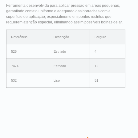
Ferramenta desenvolvida para aplicar pressão em áreas pequenas,
garantindo contato uniforme e adequado das borrachas com a
superfície de aplicação, especialmente em pontos restritos que
requerem atenção especial, eliminando assim possíveis bolhas de ar.
Referência
Descrição
Largura
525
Estriado
4
7474
Estriado
12
532
Liso
51