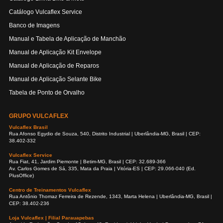
Catálogo Vulcaflex Service
Banco de Imagens
Manual e Tabela de Aplicação de Manchão
Manual de Aplicação Kit Envelope
Manual de Aplicação de Reparos
Manual de Aplicação Selante Bike
Tabela de Ponto de Orvalho
GRUPO VULCAFLEX
Vulcaflex Brasil
Rua Afonso Egydio de Souza, 540, Distrito Industrial | Uberlândia-MG, Brasil | CEP:
38.402-332
Vulcaflex Service
Rua Fiat, 41, Jardim Piemonte | Betim-MG, Brasil | CEP: 32.689-366
Av. Carlos Gomes de Sá, 335, Mata da Praia | Vitória-ES | CEP: 29.066-040 (Ed.
PlusOffice)
Centro de Treinamentos Vulcaflex
Rua Antônio Thomaz Ferreira de Rezende, 1343, Marta Helena | Uberlândia-MG, Brasil |
CEP: 38.402-236
Loja Vulcaflex | Filial Parauapebas