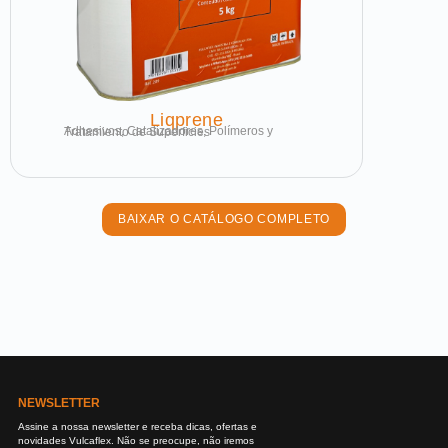
Liqprene
Adhesivos, Catalizadores, Polímeros y Tratamiento de Superficies
BAIXAR O CATÁLOGO COMPLETO
NEWSLETTER
Assine a nossa newsletter e receba dicas, ofertas e
novidades Vulcaflex. Não se preocupe, não iremos