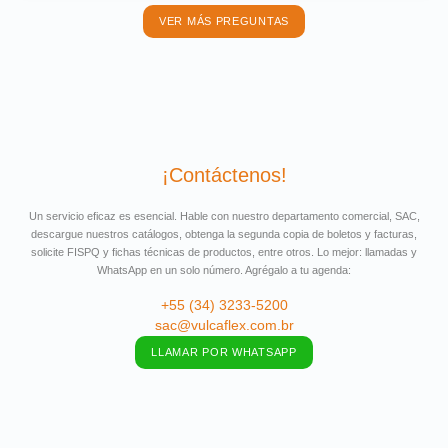
VER MÁS PREGUNTAS
¡Contáctenos!
Un servicio eficaz es esencial. Hable con nuestro departamento comercial, SAC,
descargue nuestros catálogos, obtenga la segunda copia de boletos y facturas,
solicite FISPQ y fichas técnicas de productos, entre otros. Lo mejor: llamadas y
WhatsApp en un solo número. Agrégalo a tu agenda:
+55 (34) 3233-5200
sac@vulcaflex.com.br
LLAMAR POR WHATSAPP