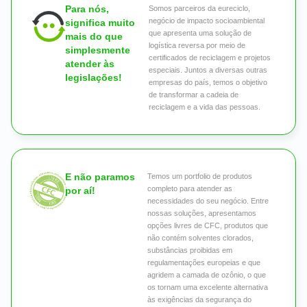
Para nós,
Somos parceiros da eureciclo,
negócio de impacto socioambiental
significa muito
que apresenta uma solução de
mais do que
logística reversa por meio de
simplesmente
certificados de reciclagem e projetos
atender às
especiais. Juntos a diversas outras
legislações!
empresas do país, temos o objetivo
de transformar a cadeia de
reciclagem e a vida das pessoas.
E não paramos
Temos um portfolio de produtos
completo para atender as
por aí!
necessidades do seu negócio. Entre
nossas soluções, apresentamos
opções livres de CFC, produtos que
não contém solventes clorados,
substâncias proibidas em
regulamentações europeias e que
agridem a camada de ozônio, o que
os tornam uma excelente alternativa
às exigências da segurança do