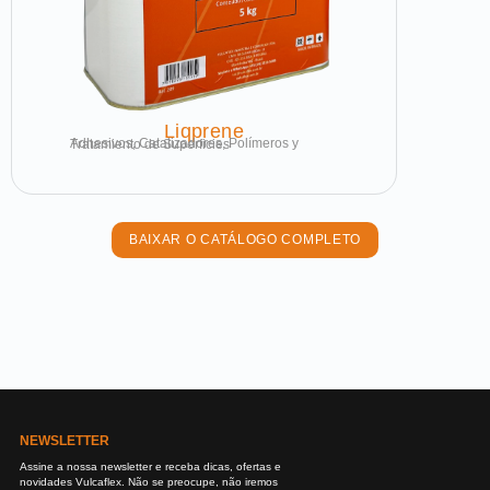
Liqprene
Adhesivos, Catalizadores, Polímeros y Tratamiento de Superficies
BAIXAR O CATÁLOGO COMPLETO
NEWSLETTER
Assine a nossa newsletter e receba dicas, ofertas e
novidades Vulcaflex. Não se preocupe, não iremos