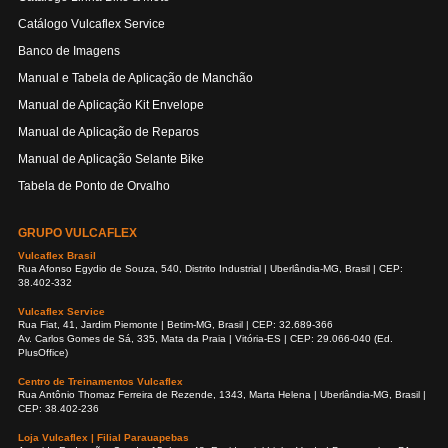
Catálogo Vulcaflex Service
Banco de Imagens
Manual e Tabela de Aplicação de Manchão
Manual de Aplicação Kit Envelope
Manual de Aplicação de Reparos
Manual de Aplicação Selante Bike
Tabela de Ponto de Orvalho
GRUPO VULCAFLEX
Vulcaflex Brasil
Rua Afonso Egydio de Souza, 540, Distrito Industrial | Uberlândia-MG, Brasil | CEP:
38.402-332
Vulcaflex Service
Rua Fiat, 41, Jardim Piemonte | Betim-MG, Brasil | CEP: 32.689-366
Av. Carlos Gomes de Sá, 335, Mata da Praia | Vitória-ES | CEP: 29.066-040 (Ed.
PlusOffice)
Centro de Treinamentos Vulcaflex
Rua Antônio Thomaz Ferreira de Rezende, 1343, Marta Helena | Uberlândia-MG, Brasil |
CEP: 38.402-236
Loja Vulcaflex | Filial Parauapebas