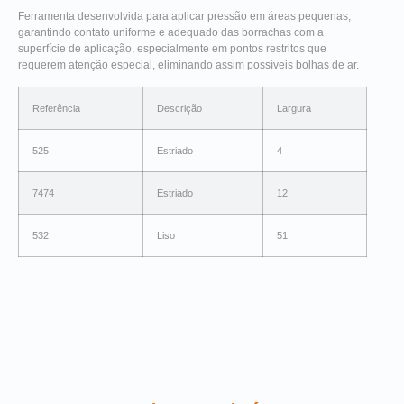
Ferramenta desenvolvida para aplicar pressão em áreas pequenas,
garantindo contato uniforme e adequado das borrachas com a
superfície de aplicação, especialmente em pontos restritos que
requerem atenção especial, eliminando assim possíveis bolhas de ar.
Referência
Descrição
Largura
525
Estriado
4
7474
Estriado
12
532
Liso
51