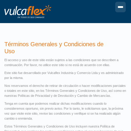
Términos Generales y Condiciones de
Uso
El acceso y uso de este sitio están sujetos a las condiciones que se describen a
continuación. Por favor, no utilice este sitio si no está de acuerdo con ellas.
Este sitio fue desarrollado por Vulcaflex Industria y Comercio Ltda y es administrado
por la misma.
Nos reservamos el derecho de retirar de circulación o hacer modificaciones parciales
o totales en este sitio, en los Términos Generales y Condiciones de Uso, así como en
nuestras Políticas de Privacidad y de Devolución y Cambio de Mercancías.
Tenga en cuenta que podemos realizar dichas modificaciones cuando lo
consideremos oportuno, sin previo aviso. Por lo tanto, le solicitamos que, la próxima
vez que visite este sitio, revise las condiciones y verifique si se ha realizado algún
cambio o enmienda.
Estos Términos Generales y Condiciones de Uso incluyen nuestra Política de