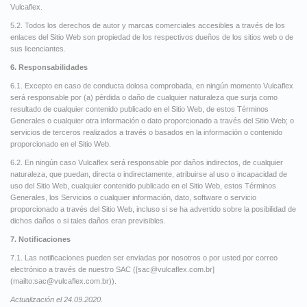
Vulcaflex.
5.2. Todos los derechos de autor y marcas comerciales accesibles a través de los
enlaces del Sitio Web son propiedad de los respectivos dueños de los sitios web o de
sus licenciantes.
6. Responsabilidades
6.1. Excepto en caso de conducta dolosa comprobada, en ningún momento Vulcaflex
será responsable por (a) pérdida o daño de cualquier naturaleza que surja como
resultado de cualquier contenido publicado en el Sitio Web, de estos Términos
Generales o cualquier otra información o dato proporcionado a través del Sitio Web; o
servicios de terceros realizados a través o basados en la información o contenido
proporcionado en el Sitio Web.
6.2. En ningún caso Vulcaflex será responsable por daños indirectos, de cualquier
naturaleza, que puedan, directa o indirectamente, atribuirse al uso o incapacidad de
uso del Sitio Web, cualquier contenido publicado en el Sitio Web, estos Términos
Generales, los Servicios o cualquier información, dato, software o servicio
proporcionado a través del Sitio Web, incluso si se ha advertido sobre la posibilidad de
dichos daños o si tales daños eran previsibles.
7. Notificaciones
7.1. Las notificaciones pueden ser enviadas por nosotros o por usted por correo
electrónico a través de nuestro SAC ([
sac@vulcaflex.com.br
]
(mailto:
sac@vulcaflex.com.br
)).
Actualización el 24.09.2020.