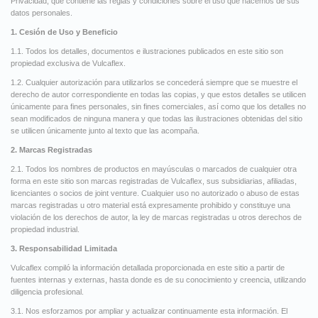
Privacidad, que contiene las reglas y condiciones sobre el uso que hacemos de sus
datos personales.
1. Cesión de Uso y Beneficio
1.1. Todos los detalles, documentos e ilustraciones publicados en este sitio son
propiedad exclusiva de Vulcaflex.
1.2. Cualquier autorización para utilizarlos se concederá siempre que se muestre el
derecho de autor correspondiente en todas las copias, y que estos detalles se utilicen
únicamente para fines personales, sin fines comerciales, así como que los detalles no
sean modificados de ninguna manera y que todas las ilustraciones obtenidas del sitio
se utilicen únicamente junto al texto que las acompaña.
2. Marcas Registradas
2.1. Todos los nombres de productos en mayúsculas o marcados de cualquier otra
forma en este sitio son marcas registradas de Vulcaflex, sus subsidiarias, afiliadas,
licenciantes o socios de joint venture. Cualquier uso no autorizado o abuso de estas
marcas registradas u otro material está expresamente prohibido y constituye una
violación de los derechos de autor, la ley de marcas registradas u otros derechos de
propiedad industrial.
3. Responsabilidad Limitada
Vulcaflex compiló la información detallada proporcionada en este sitio a partir de
fuentes internas y externas, hasta donde es de su conocimiento y creencia, utilizando
diligencia profesional.
3.1. Nos esforzamos por ampliar y actualizar continuamente esta información. El