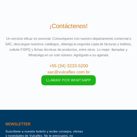
¡Contáctenos!
Un servicio eficaz es esencial. Comuníquese con nuestro departamento comercial o
SAC, descargue nuestros catálogos, obtenga la segunda copia de facturas y boletos,
solicite FISPQ y fichas técnicas de productos, entre otros. Lo mejor: llamadas y
WhatsApp en un solo número. Agréguelo a su agenda:
+55 (34) 3233-5200
sac@vulcaflex.com.br
LLAMAR POR WHATSAPP
NEWSLETTER
Suscríbete a nuestro boletín y recibe consejos, ofertas
y novedades de Vulcaflex. No te preocupes, no