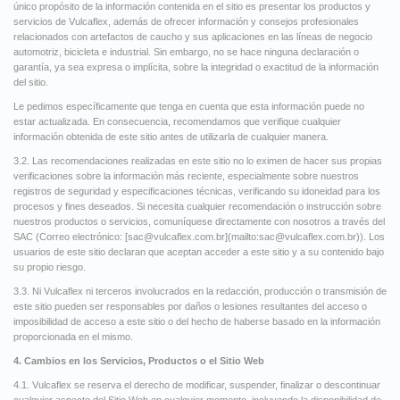
único propósito de la información contenida en el sitio es presentar los productos y
servicios de Vulcaflex, además de ofrecer información y consejos profesionales
relacionados con artefactos de caucho y sus aplicaciones en las líneas de negocio
automotriz, bicicleta e industrial. Sin embargo, no se hace ninguna declaración o
garantía, ya sea expresa o implícita, sobre la integridad o exactitud de la información
del sitio.
Le pedimos específicamente que tenga en cuenta que esta información puede no
estar actualizada. En consecuencia, recomendamos que verifique cualquier
información obtenida de este sitio antes de utilizarla de cualquier manera.
3.2. Las recomendaciones realizadas en este sitio no lo eximen de hacer sus propias
verificaciones sobre la información más reciente, especialmente sobre nuestros
registros de seguridad y especificaciones técnicas, verificando su idoneidad para los
procesos y fines deseados. Si necesita cualquier recomendación o instrucción sobre
nuestros productos o servicios, comuníquese directamente con nosotros a través del
SAC (Correo electrónico: [
sac@vulcaflex.com.br
](mailto:
sac@vulcaflex.com.br
)). Los
usuarios de este sitio declaran que aceptan acceder a este sitio y a su contenido bajo
su propio riesgo.
3.3. Ni Vulcaflex ni terceros involucrados en la redacción, producción o transmisión de
este sitio pueden ser responsables por daños o lesiones resultantes del acceso o
imposibilidad de acceso a este sitio o del hecho de haberse basado en la información
proporcionada en el mismo.
4. Cambios en los Servicios, Productos o el Sitio Web
4.1. Vulcaflex se reserva el derecho de modificar, suspender, finalizar o descontinuar