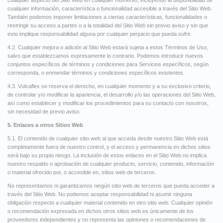
cualquier aspecto del Sitio Web en cualquier momento, incluyendo la disponibilidad de
cualquier información, característica o funcionalidad accesible a través del Sitio Web.
También podemos imponer limitaciones a ciertas características, funcionalidades o
restringir su acceso a partes o a la totalidad del Sitio Web sin previo aviso y sin que
esto implique responsabilidad alguna por cualquier perjuicio que pueda sufrir.
4.2. Cualquier mejora o adición al Sitio Web estará sujeta a estos Términos de Uso,
salvo que establezcamos expresamente lo contrario. Podemos introducir nuevos
conjuntos específicos de términos y condiciones para Servicios específicos, según
corresponda, o enmendar términos y condiciones específicos existentes.
4.3. Vulcaflex se reserva el derecho, en cualquier momento y a su exclusivo criterio,
de controlar y/o modificar la apariencia, el desarrollo y/o las operaciones del Sitio Web,
así como establecer y modificar los procedimientos para su contacto con nosotros,
sin necesidad de previo aviso.
5. Enlaces a otros
Sitios Web
5.1. El contenido de cualquier sitio web al que acceda desde nuestro Sitio Web está
completamente fuera de nuestro control, y el acceso y permanencia en dichos sitios
será bajo su propio riesgo. La inclusión de estos enlaces en el Sitio Web no implica
nuestro respaldo o aprobación de cualquier producto, servicio, contenido, información
o material ofrecido por, o accesible en, sitios web de terceros.
No representamos ni garantizamos ningún sitio web de terceros que pueda acceder a
través del Sitio Web. No podemos aceptar responsabilidad ni asumir ninguna
obligación respecto a cualquier material contenido en otro sitio web. Cualquier opinión
o recomendación expresada en dichos otros sitios web es únicamente de los
proveedores independientes y no representa las opiniones o recomendaciones de