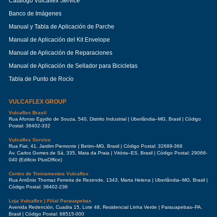
Catálogo Vulcaflex Service
Banco de Imágenes
Manual y Tabla de Aplicación de Parche
Manual de Aplicación del Kit Envelope
Manual de Aplicación de Reparaciones
Manual de Aplicación de Sellador para Bicicletas
Tabla de Punto de Rocío
VULCAFLEX GROUP
Vulcaflex Brasil
Rua Afonso Egydio de Souza, 540, Distrito Industrial | Uberlândia–MG, Brasil | Código
Postal: 38402-332
Vulcaflex Service
Rua Fiat, 41, Jardim Piemonte | Betim–MG, Brasil | Código Postal: 32689-366
Av. Carlos Gomes de Sá, 335, Mata da Praia | Vitória–ES, Brasil | Código Postal: 29066-
040 (Edificio PlusOffice)
Centro de Treinamentos Vulcaflex
Rua Antônio Thomaz Ferreira de Rezende, 1343, Marta Helena | Uberlândia–MG, Brasil |
Código Postal: 38402-236
Loja Vulcaflex | Filial Parauapebas
Avenida Redención, Cuadra 15, Lote 48, Residencial Linha Verde | Parauapebas–PA,
Brasil | Código Postal: 68515-000