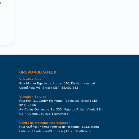
o
GRUPO VULCAFLEX
Vulcaflex Brasil
Rua Afonso Egydio de Souza, 540, Distrito Industrial |
Uberlândia-MG, Brasil | CEP: 38.402-332
Vulcaflex Service
Rua Fiat, 41, Jardim Piemonte | Betim-MG, Brasil | CEP:
32.689-366
Av. Carlos Gomes de Sá, 335, Mata da Praia | Vitória-ES |
CEP: 29.066-040 (Ed. PlusOffice)
Centro de Treinamentos Vulcaflex
Rua Antônio Thomaz Ferreira de Rezende, 1343, Marta
Helena | Uberlândia-MG, Brasil | CEP: 38.402-236