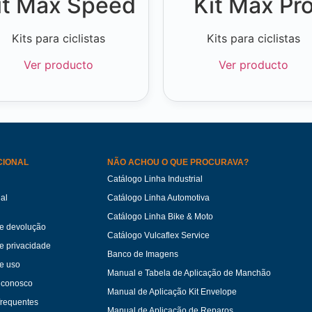
it Max Speed
Kit Max Pr
Kits para ciclistas
Kits para ciclistas
Ver producto
Ver producto
CIONAL
NÃO ACHOU O QUE PROCURAVA?
Catálogo Linha Industrial
ual
Catálogo Linha Automotiva
Catálogo Linha Bike & Moto
de devolução
Catálogo Vulcaflex Service
de privacidade
Banco de Imagens
e uso
Manual e Tabela de Aplicação de Manchão
 conosco
Manual de Aplicação Kit Envelope
frequentes
Manual de Aplicação de Reparos