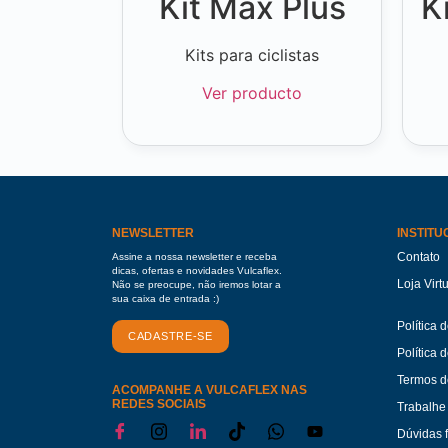
Kit Max Plus
K
Kits para ciclistas
Ver producto
NEWSLETTER
INSTITU
Contato
Assine a nossa newsletter e receba
dicas, ofertas e novidades Vulcaflex.
Loja Virt
Não se preocupe, não iremos lotar a
sua caixa de entrada :)
Política 
CADASTRE-SE
Política 
Termos d
ACOMPANHE A VULCAFLEX NAS
REDES SOCIAIS
Trabalhe
Dúvidas 