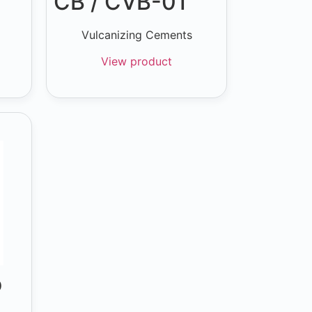
CB / CVB-01
Vulcanizing Cements
View product
o