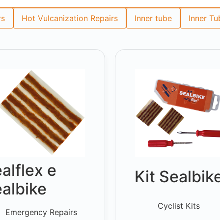
rs
Hot Vulcanization Repairs
Inner tube
Inner Tu
alflex e
Kit Sealbik
albike
Cyclist Kits
Emergency Repairs