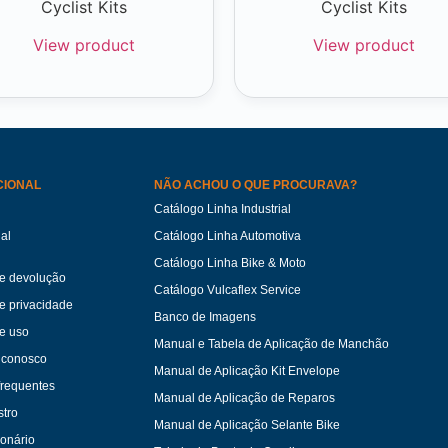
Cyclist Kits
Cyclist Kits
View product
View product
CIONAL
NÃO ACHOU O QUE PROCURAVA?
Catálogo Linha Industrial
ual
Catálogo Linha Automotiva
Catálogo Linha Bike & Moto
de devolução
Catálogo Vulcaflex Service
de privacidade
Banco de Imagens
e uso
Manual e Tabela de Aplicação de Manchão
 conosco
Manual de Aplicação Kit Envelope
frequentes
Manual de Aplicação de Reparos
tro
Manual de Aplicação Selante Bike
ionário