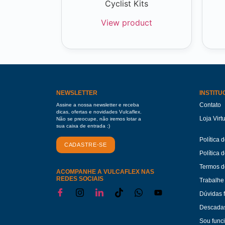
Cyclist Kits
View product
NEWSLETTER
INSTITU
Contato
Assine a nossa newsletter e receba
dicas, ofertas e novidades Vulcaflex.
Loja Virt
Não se preocupe, não iremos lotar a
sua caixa de entrada :)
Política 
CADASTRE-SE
Política 
Termos d
ACOMPANHE A VULCAFLEX NAS
REDES SOCIAIS
Trabalhe
Dúvidas 
Descadas
Sou func