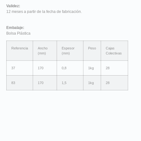
Validez:
12 meses a partir de la fecha de fabricación.
Embalaje:
Bolsa Plástica
Referencia
Ancho
Espesor
Peso
Cajas
(mm)
(mm)
Colectivas
37
170
0,8
1kg
28
83
170
1,5
1kg
28