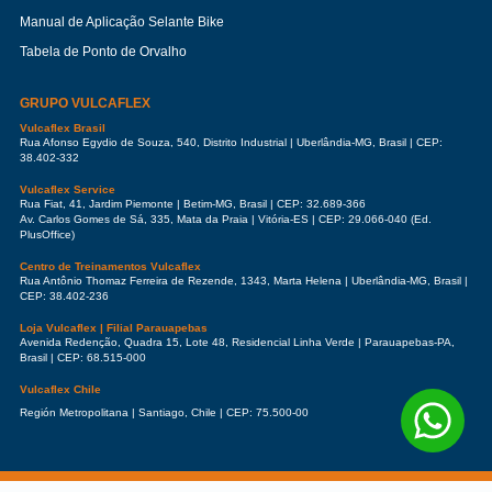
Manual de Aplicação Selante Bike
Tabela de Ponto de Orvalho
GRUPO VULCAFLEX
Vulcaflex Brasil
Rua Afonso Egydio de Souza, 540, Distrito Industrial | Uberlândia-MG, Brasil | CEP:
38.402-332
Vulcaflex Service
Rua Fiat, 41, Jardim Piemonte | Betim-MG, Brasil | CEP: 32.689-366
Av. Carlos Gomes de Sá, 335, Mata da Praia | Vitória-ES | CEP: 29.066-040 (Ed.
PlusOffice)
Centro de Treinamentos Vulcaflex
Rua Antônio Thomaz Ferreira de Rezende, 1343, Marta Helena | Uberlândia-MG, Brasil |
CEP: 38.402-236
Loja Vulcaflex | Filial Parauapebas
Avenida Redenção, Quadra 15, Lote 48, Residencial Linha Verde | Parauapebas-PA,
Brasil | CEP: 68.515-000
Vulcaflex Chile
Región Metropolitana | Santiago, Chile | CEP: 75.500-00