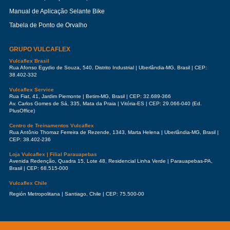
Manual de Aplicação Selante Bike
Tabela de Ponto de Orvalho
GRUPO VULCAFLEX
Vulcaflex Brasil
Rua Afonso Egydio de Souza, 540, Distrito Industrial | Uberlândia-MG, Brasil | CEP:
38.402-332
Vulcaflex Service
Rua Fiat, 41, Jardim Piemonte | Betim-MG, Brasil | CEP: 32.689-366
Av. Carlos Gomes de Sá, 335, Mata da Praia | Vitória-ES | CEP: 29.066-040 (Ed.
PlusOffice)
Centro de Treinamentos Vulcaflex
Rua Antônio Thomaz Ferreira de Rezende, 1343, Marta Helena | Uberlândia-MG, Brasil |
CEP: 38.402-236
Loja Vulcaflex | Filial Parauapebas
Avenida Redenção, Quadra 15, Lote 48, Residencial Linha Verde | Parauapebas-PA,
Brasil | CEP: 68.515-000
Vulcaflex Chile
Región Metropolitana | Santiago, Chile | CEP: 75.500-00