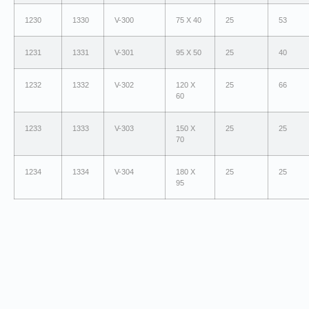
1230
1330
V-300
75 X 40
25
53
1231
1331
V-301
95 X 50
25
40
1232
1332
V-302
120 X
25
66
60
1233
1333
V-303
150 X
25
25
70
1234
1334
V-304
180 X
25
25
95