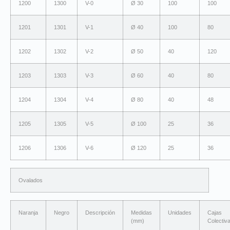
1200
1300
V-0
Ø 30
100
100
1201
1301
V-1
Ø 40
100
80
1202
1302
V-2
Ø 50
40
120
1203
1303
V-3
Ø 60
40
80
1204
1304
V-4
Ø 80
40
48
1205
1305
V-5
Ø 100
25
36
1206
1306
V-6
Ø 120
25
36
Ovalados
Naranja
Negro
Descripción
Medidas
Unidades
Cajas
(mm)
Colectiv