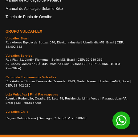
Manual de Aplicação de Reparos
Manual de Aplicação Selante Bike
Tabela de Ponto de Orvalho
GRUPO VULCAFLEX
Vulcaflex Brasil
Rua Afonso Egydio de Souza, 540, Distrito Industrial | Uberlândia-MG, Brasil | CEP:
38.402-332
Vulcaflex Service
Rua Fiat, 41, Jardim Piemonte | Betim-MG, Brasil | CEP: 32.689-366
Av. Carlos Gomes de Sá, 335, Mata da Praia | Vitória-ES | CEP: 29.066-040 (Ed.
PlusOffice)
Centro de Treinamentos Vulcaflex
Rua Antônio Thomaz Ferreira de Rezende, 1343, Marta Helena | Uberlândia-MG, Brasil |
CEP: 38.402-236
Loja Vulcaflex | Filial Parauapebas
Avenida Redenção, Quadra 15, Lote 48, Residencial Linha Verde | Parauapebas-PA,
Brasil | CEP: 68.515-000
Vulcaflex Chile
Región Metropolitana | Santiago, Chile | CEP: 75.500-00