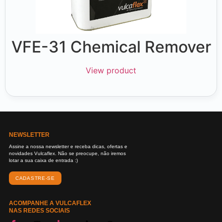
VFE-31 Chemical Remover
View product
NEWSLETTER
Assine a nossa newsletter e receba dicas, ofertas e
novidades Vulcaflex. Não se preocupe, não iremos
lotar a sua caixa de entrada :)
CADASTRE-SE
ACOMPANHE A VULCAFLEX
NAS REDES SOCIAIS