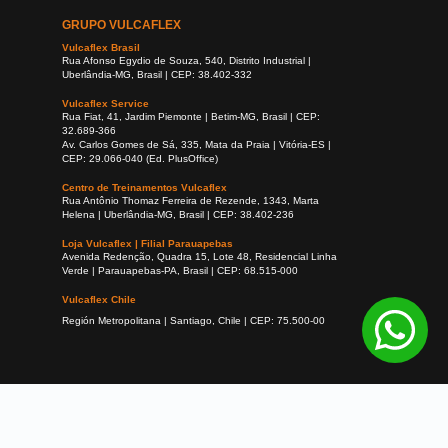
GRUPO VULCAFLEX
Vulcaflex Brasil
Rua Afonso Egydio de Souza, 540, Distrito Industrial |
Uberlândia-MG, Brasil | CEP: 38.402-332
Vulcaflex Service
Rua Fiat, 41, Jardim Piemonte | Betim-MG, Brasil | CEP:
32.689-366
Av. Carlos Gomes de Sá, 335, Mata da Praia | Vitória-ES |
CEP: 29.066-040 (Ed. PlusOffice)
Centro de Treinamentos Vulcaflex
Rua Antônio Thomaz Ferreira de Rezende, 1343, Marta
Helena | Uberlândia-MG, Brasil | CEP: 38.402-236
Loja Vulcaflex | Filial Parauapebas
Avenida Redenção, Quadra 15, Lote 48, Residencial Linha
Verde | Parauapebas-PA, Brasil | CEP: 68.515-000
Vulcaflex Chile
Región Metropolitana | Santiago, Chile | CEP: 75.500-00