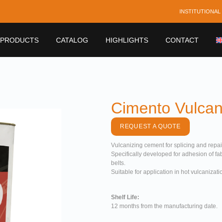
INSTITUTIONAL
PRODUCTS
CATALOG
HIGHLIGHTS
CONTACT
Cimento Vulcan
REQUEST A QUOTE
Vulcanizing cement for splicing and repair
Specifically developed for adhesion of fa
belts.
Suitable for application in hot vulcanizatio
Shelf Life:
12 months from the manufacturing date.