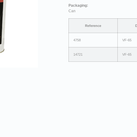
Packaging:
Can
Reference
D
4758
VF-65
14721
VF-65