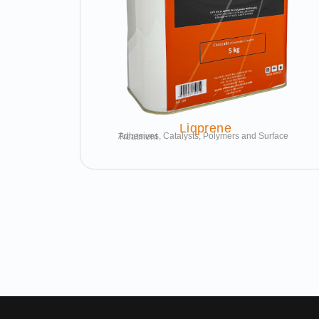
Liqprene
Adhesives, Catalysts, Polymers and Surface Treatment