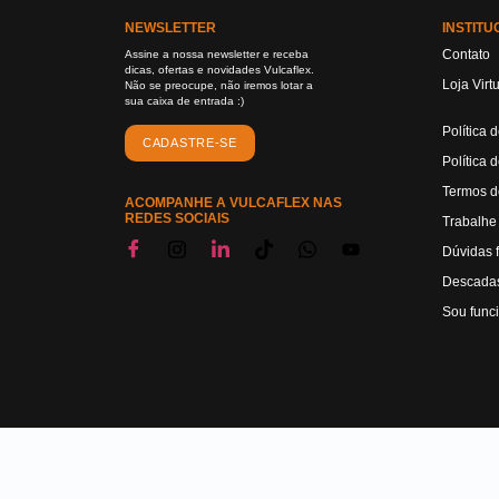
NEWSLETTER
INSTITU
Contato
Assine a nossa newsletter e receba
dicas, ofertas e novidades Vulcaflex.
Loja Virt
Não se preocupe, não iremos lotar a
sua caixa de entrada :)
Política 
CADASTRE-SE
Política 
Termos d
ACOMPANHE A VULCAFLEX NAS
REDES SOCIAIS
Trabalhe
Dúvidas 
Descadas
Sou func