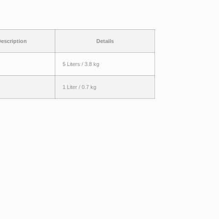
escription
Details
5 Liters / 3.8 kg
1 Liter / 0.7 kg