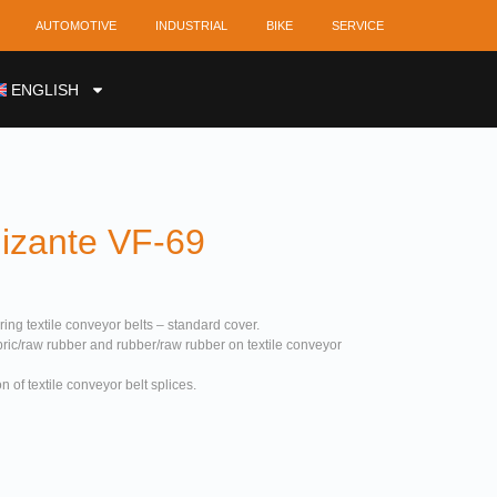
AUTOMOTIVE
INDUSTRIAL
BIKE
SERVICE
ENGLISH
izante VF-69
ing textile conveyor belts – standard cover.
bric/raw rubber and rubber/raw rubber on textile conveyor
n of textile conveyor belt splices.