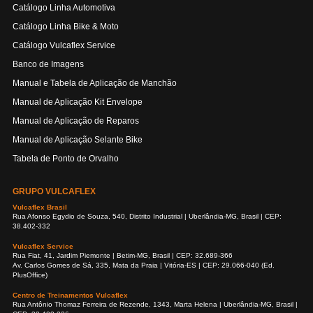
Catálogo Linha Automotiva
Catálogo Linha Bike & Moto
Catálogo Vulcaflex Service
Banco de Imagens
Manual e Tabela de Aplicação de Manchão
Manual de Aplicação Kit Envelope
Manual de Aplicação de Reparos
Manual de Aplicação Selante Bike
Tabela de Ponto de Orvalho
GRUPO VULCAFLEX
Vulcaflex Brasil
Rua Afonso Egydio de Souza, 540, Distrito Industrial | Uberlândia-MG, Brasil | CEP:
38.402-332
Vulcaflex Service
Rua Fiat, 41, Jardim Piemonte | Betim-MG, Brasil | CEP: 32.689-366
Av. Carlos Gomes de Sá, 335, Mata da Praia | Vitória-ES | CEP: 29.066-040 (Ed.
PlusOffice)
Centro de Treinamentos Vulcaflex
Rua Antônio Thomaz Ferreira de Rezende, 1343, Marta Helena | Uberlândia-MG, Brasil |