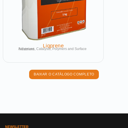
Liqprene
Adhesives, Catalysts, Polymers and Surface Treatment
BAIXAR O CATÁLOGO COMPLETO
NEWSLETTER