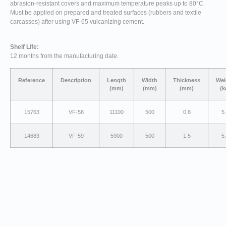
abrasion-resistant covers and maximum temperature peaks up to 80°C.
Must be applied on prepared and treated surfaces (rubbers and textile
carcasses) after using VF-65 vulcanizing cement.
Shelf Life:
12 months from the manufacturing date.
Reference
Description
Length
Width
Thickness
Wei
(mm)
(mm)
(mm)
(k
15763
VF-58
11100
500
0.8
5
14683
VF-59
5900
500
1.5
5