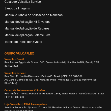
Catálogo Vulcaflex Service
Banco de Imagens
Manual e Tabela de Aplicação de Manchão
Manual de Aplicação Kit Envelope
Manual de Aplicação de Reparos
Manual de Aplicação Selante Bike
Tabela de Ponto de Orvalho
GRUPO VULCAFLEX
Vulcaflex Brasil
Rua Afonso Egydio de Souza, 540, Distrito Industrial | Uberlândia-MG, Brasil | CEP:
38.402-332
Vulcaflex Service
Rua Fiat, 41, Jardim Piemonte | Betim-MG, Brasil | CEP: 32.689-366
Av. Carlos Gomes de Sá, 335, Mata da Praia | Vitória-ES | CEP: 29.066-040 (Ed.
PlusOffice)
Centro de Treinamentos Vulcaflex
Rua Antônio Thomaz Ferreira de Rezende, 1343, Marta Helena | Uberlândia-MG, Brasil |
CEP: 38.402-236
Loja Vulcaflex | Filial Parauapebas
Avenida Redenção, Quadra 15, Lote 48, Residencial Linha Verde | Parauapebas-PA,
Brasil | CEP: 68.515-000