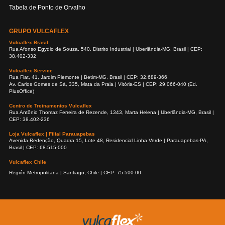
Tabela de Ponto de Orvalho
GRUPO VULCAFLEX
Vulcaflex Brasil
Rua Afonso Egydio de Souza, 540, Distrito Industrial | Uberlândia-MG, Brasil | CEP:
38.402-332
Vulcaflex Service
Rua Fiat, 41, Jardim Piemonte | Betim-MG, Brasil | CEP: 32.689-366
Av. Carlos Gomes de Sá, 335, Mata da Praia | Vitória-ES | CEP: 29.066-040 (Ed.
PlusOffice)
Centro de Treinamentos Vulcaflex
Rua Antônio Thomaz Ferreira de Rezende, 1343, Marta Helena | Uberlândia-MG, Brasil |
CEP: 38.402-236
Loja Vulcaflex | Filial Parauapebas
Avenida Redenção, Quadra 15, Lote 48, Residencial Linha Verde | Parauapebas-PA,
Brasil | CEP: 68.515-000
Vulcaflex Chile
Región Metropolitana | Santiago, Chile | CEP: 75.500-00