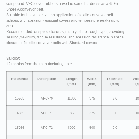
compound. VFC cover rubbers have the same hardness as a 65±5
Shore A conveyor belt.
Suitable for hot vulcanization application of textile conveyor belt
splices, with abrasion-resistant covers and temperature peaks up to
80°C.
Recommended for splice closures, mainly of the trough type, providing
sealing, flexibility, fatigue resistance, and abrasion resistance in splice
closures of textile conveyor belts with Standard covers.
Validity:
12 months from the manufacturing date.
Reference
Description
Length
Width
Thickness
Wei
(mm)
(mm)
(mm)
(k
15765
VFC-70
11800
375
2,0
10
14685
VFC-71
7860
375
3,0
10
15766
VFC-72
8900
500
2,0
10