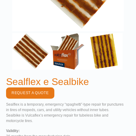
Sealflex e Sealbike
REQUEST A QUOTE
Sealflex is a temporary, emergency “spaghetti”-type repair for punctures
in tires of mopeds, cars, and utility vehicles without inner tubes.
Sealbike is Vulcaflex’s emergency repair for tubeless bike and
motorcycle tires.
Validity: