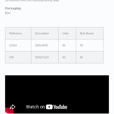
36 months from the manufacturing date.
Packaging:
Box
Reference
Description
Units
Bulk Boxes
21554
SEALBIKE
60
50
439
SEALFLEX
60
60