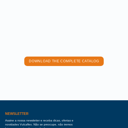
DOWNLOAD THE COMPLETE CATALOG
NEWSLETTER
Assine a nossa newsletter e receba dicas, ofertas e
novidades Vulcaflex. Não se preocupe, não iremos