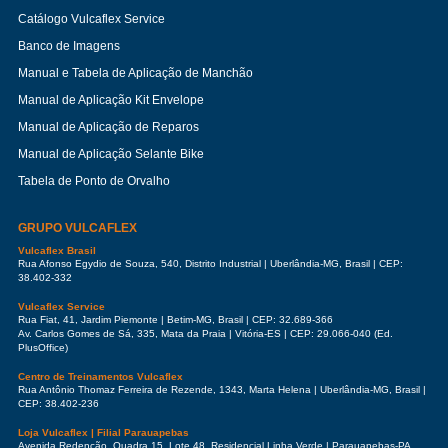
Catálogo Vulcaflex Service
Banco de Imagens
Manual e Tabela de Aplicação de Manchão
Manual de Aplicação Kit Envelope
Manual de Aplicação de Reparos
Manual de Aplicação Selante Bike
Tabela de Ponto de Orvalho
GRUPO VULCAFLEX
Vulcaflex Brasil
Rua Afonso Egydio de Souza, 540, Distrito Industrial | Uberlândia-MG, Brasil | CEP:
38.402-332
Vulcaflex Service
Rua Fiat, 41, Jardim Piemonte | Betim-MG, Brasil | CEP: 32.689-366
Av. Carlos Gomes de Sá, 335, Mata da Praia | Vitória-ES | CEP: 29.066-040 (Ed.
PlusOffice)
Centro de Treinamentos Vulcaflex
Rua Antônio Thomaz Ferreira de Rezende, 1343, Marta Helena | Uberlândia-MG, Brasil |
CEP: 38.402-236
Loja Vulcaflex | Filial Parauapebas
Avenida Redenção, Quadra 15, Lote 48, Residencial Linha Verde | Parauapebas-PA,