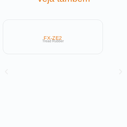
FX-ZE2
Tread Rubber