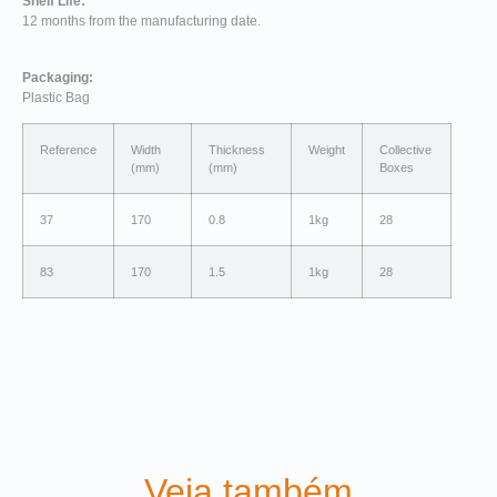
Shelf Life:
12 months from the manufacturing date.
Packaging:
Plastic Bag
Reference
Width
Thickness
Weight
Collective
(mm)
(mm)
Boxes
37
170
0.8
1kg
28
83
170
1.5
1kg
28
Veja também