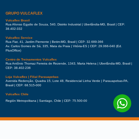
GRUPO VULCAFLEX
Vulcaflex Brasil
Rua Afonso Egydio de Souza, 540, Distrito Industrial | Uberlândia-MG, Brasil | CEP:
38.402-332
Vulcaflex Service
Rua Fiat, 41, Jardim Piemonte | Betim-MG, Brasil | CEP: 32.689-366
Av. Carlos Gomes de Sá, 335, Mata da Praia | Vitória-ES | CEP: 29.066-040 (Ed.
PlusOffice)
Centro de Treinamentos Vulcaflex
Rua Antônio Thomaz Ferreira de Rezende, 1343, Marta Helena | Uberlândia-MG, Brasil |
CEP: 38.402-236
Loja Vulcaflex | Filial Parauapebas
Avenida Redenção, Quadra 15, Lote 48, Residencial Linha Verde | Parauapebas-PA,
Brasil | CEP: 68.515-000
Vulcaflex Chile
Región Metropolitana | Santiago, Chile | CEP: 75.500-00