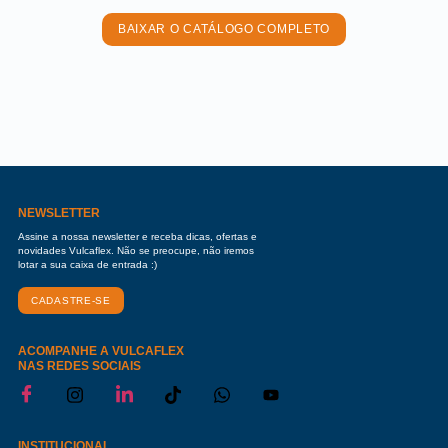
BAIXAR O CATÁLOGO COMPLETO
NEWSLETTER
Assine a nossa newsletter e receba dicas, ofertas e
novidades Vulcaflex. Não se preocupe, não iremos
lotar a sua caixa de entrada :)
CADASTRE-SE
ACOMPANHE A VULCAFLEX
NAS REDES SOCIAIS
INSTITUCIONAL