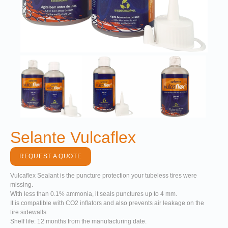
Selante Vulcaflex
REQUEST A QUOTE
Vulcaflex Sealant is the puncture protection your tubeless tires were
missing.
With less than 0.1% ammonia, it seals punctures up to 4 mm.
It is compatible with CO2 inflators and also prevents air leakage on the
tire sidewalls.
Shelf life: 12 months from the manufacturing date.