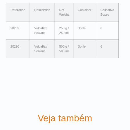
Reference
Description
Net
Container
Collective
Weight
Boxes
20289
Vulcaflex
250 g /
Bottle
6
Sealant
250 ml
20290
Vulcaflex
500 g /
Bottle
6
Sealant
500 ml
Veja também