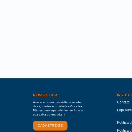
NEWSLETTER
INSTITU
Contato
Assine a nossa newsletter e receba
dicas, ofertas e novidades Vulcaflex.
Loja Virt
Não se preocupe, não iremos lotar a
sua caixa de entrada :)
Política 
CADASTRE-SE
Política 