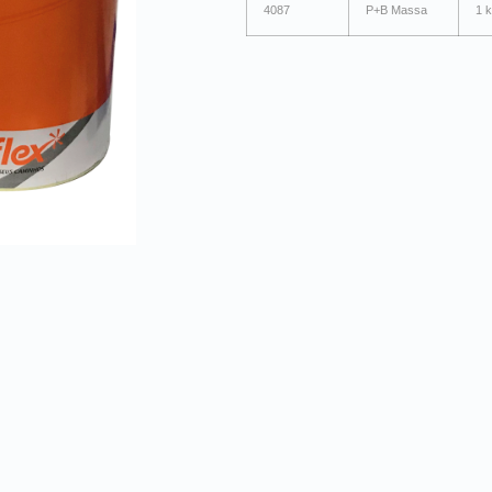
4087
P+B Massa
1 