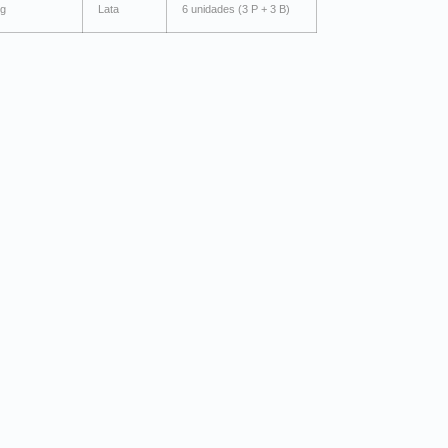
kg
Lata
6 unidades (3 P + 3 B)