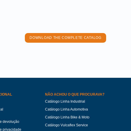
DOWNLOAD THE COMPLETE CATALOG
CIONAL
NÃO ACHOU O QUE PROCURAVA?
Catálogo Linha Industrial
ual
Catálogo Linha Automotiva
Catálogo Linha Bike & Moto
de devolução
Catálogo Vulcaflex Service
de privacidade