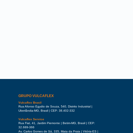
GRUPO VULCAFLEX
Vulcaflex Brasil
Rua Afonso Egydio de Souza, 540, Distrito Industrial |
Uberlândia-MG, Brasil | CEP: 38.402-332
Vulcaflex Service
Rua Fiat, 41, Jardim Piemonte | Betim-MG, Brasil | CEP:
32.689-366
Av. Carlos Gomes de Sá, 335, Mata da Praia | Vitória-ES |