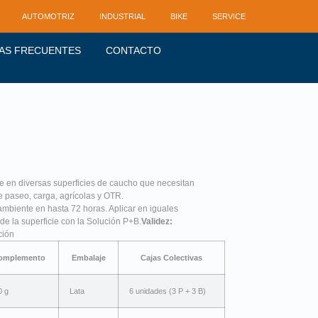
AUTOMOTRIZ
INDUSTRIAL
BIKE
SERVICE
AS FRECUENTES
CONTACTO
e en diversas superficies de caucho que necesitan
 paseo, carga, agrícolas y OTR.
mbiente en hasta 72 horas. Aplicar en iguales
e la superficie con la Solución P+B.
Validez:
ción
omplemento
Embalaje
Cajas Colectivas
0 g
Lata
6 unidades (3 P + 3 B)