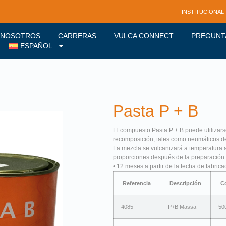
INSTITUCIONAL
NOSOTROS
CARRERAS
VULCA CONNECT
PREGUNT
ESPAÑOL
Pasta P + B
El compuesto Pasta P + B puede utilizars
recomposición, tales como neumáticos de
La mezcla se vulcanizará a temperatura a
proporciones después de la preparación d
• 12 meses a partir de la fecha de fabrica
Referencia
Descripción
C
4085
P+B Massa
50