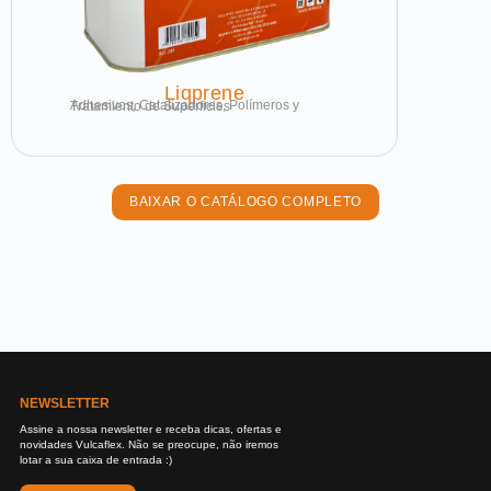
Liqprene
Adhesivos, Catalizadores, Polímeros y Tratamiento de Superficies
BAIXAR O CATÁLOGO COMPLETO
NEWSLETTER
Assine a nossa newsletter e receba dicas, ofertas e
novidades Vulcaflex. Não se preocupe, não iremos
lotar a sua caixa de entrada :)