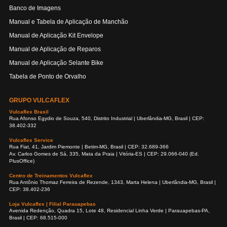
Banco de Imagens
Manual e Tabela de Aplicação de Manchão
Manual de Aplicação Kit Envelope
Manual de Aplicação de Reparos
Manual de Aplicação Selante Bike
Tabela de Ponto de Orvalho
GRUPO VULCAFLEX
Vulcaflex Brasil
Rua Afonso Egydio de Souza, 540, Distrito Industrial | Uberlândia-MG, Brasil | CEP:
38.402-332
Vulcaflex Service
Rua Fiat, 41, Jardim Piemonte | Betim-MG, Brasil | CEP: 32.689-366
Av. Carlos Gomes de Sá, 335, Mata da Praia | Vitória-ES | CEP: 29.066-040 (Ed.
PlusOffice)
Centro de Treinamentos Vulcaflex
Rua Antônio Thomaz Ferreira de Rezende, 1343, Marta Helena | Uberlândia-MG, Brasil |
CEP: 38.402-236
Loja Vulcaflex | Filial Parauapebas
Avenida Redenção, Quadra 15, Lote 48, Residencial Linha Verde | Parauapebas-PA,
Brasil | CEP: 68.515-000