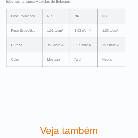
tuberías, tanques y celdas de flotación.
Base Polimérica
NR
NR
NR
Peso Específico
1,02 g/cm³
1,03 g/cm³
1,03 g/cm³
Dureza
35 Shore A
35 Shore A
35 Shore A
Color
Mostaza
Azul
Negra
Veja também