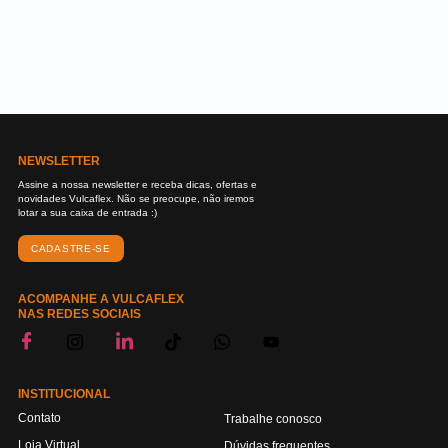
NEWSLETTER
Assine a nossa newsletter e receba dicas, ofertas e
novidades Vulcaflex. Não se preocupe, não iremos
lotar a sua caixa de entrada :)
CADASTRE-SE
ACOMPANHE A VULCAFLEX
NAS REDES SOCIAIS
INSTITUCIONAL
Contato
Trabalhe conosco
Loja Virtual
Dúvidas frequentes