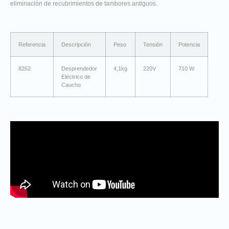
eliminación de recubrimientos de tambores antiguos.
Referencia
Descripción
Peso
Tensión
Potencia
8262
Desprendedor
4,1kg
220V
710 W
Eléctrico de
Caucho