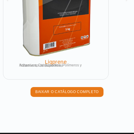
Liqprene
Adhesivos, Catalizadores, Polímeros y Tratamiento de Superficies
BAIXAR O CATÁLOGO COMPLETO