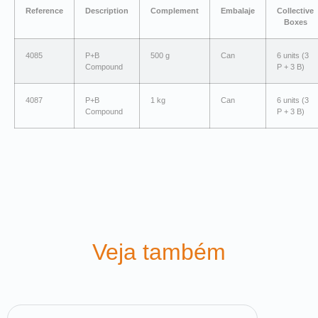
Reference
Description
Complement
Embalaje
Collective
Boxes
4085
P+B
500 g
Can
6 units (3
Compound
P + 3 B)
4087
P+B
1 kg
Can
6 units (3
Compound
P + 3 B)
Veja também