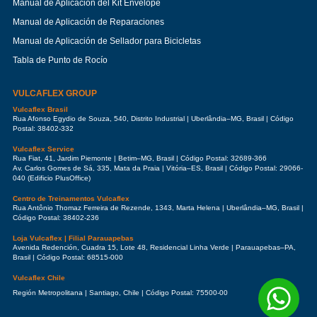
Manual de Aplicación del Kit Envelope
Manual de Aplicación de Reparaciones
Manual de Aplicación de Sellador para Bicicletas
Tabla de Punto de Rocío
VULCAFLEX GROUP
Vulcaflex Brasil
Rua Afonso Egydio de Souza, 540, Distrito Industrial | Uberlândia–MG, Brasil | Código
Postal: 38402-332
Vulcaflex Service
Rua Fiat, 41, Jardim Piemonte | Betim–MG, Brasil | Código Postal: 32689-366
Av. Carlos Gomes de Sá, 335, Mata da Praia | Vitória–ES, Brasil | Código Postal: 29066-
040 (Edificio PlusOffice)
Centro de Treinamentos Vulcaflex
Rua Antônio Thomaz Ferreira de Rezende, 1343, Marta Helena | Uberlândia–MG, Brasil |
Código Postal: 38402-236
Loja Vulcaflex | Filial Parauapebas
Avenida Redención, Cuadra 15, Lote 48, Residencial Linha Verde | Parauapebas–PA,
Brasil | Código Postal: 68515-000
Vulcaflex Chile
Región Metropolitana | Santiago, Chile | Código Postal: 75500-00