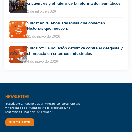
encuentros y el futuro de la reforma de neumáticos
2 de julio de 2026
Vulcaflex 36 Años. Personas que conectan.
Historias que mueven.
21 de mayo de 2026
Vulcalox: La solución definitiva contra el desgaste y
el impacto en entornos industriales
4 de mayo de 2026
NEWSLETTER
Suscríbete a nuestro boletín y recibe consejos, ofertas
y novedades de Vulcaflex. No te preocupes, no
llenaremos tu bandeja de entrada :)
SUSCRÍBETE