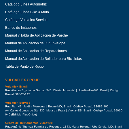
Catálogo Línea Automotriz
Catálogo Línea Bike & Moto
Catálogo Vulcaflex Service
Banco de Imágenes
Manual y Tabla de Aplicación de Parche
Manual de Aplicación del Kit Envelope
Manual de Aplicación de Reparaciones
Manual de Aplicación de Sellador para Bicicletas
Tabla de Punto de Rocío
VULCAFLEX GROUP
Vulcaflex Brasil
Rua Afonso Egydio de Souza, 540, Distrito Industrial | Uberlândia–MG, Brasil | Código
Postal: 38402-332
Vulcaflex Service
Rua Fiat, 41, Jardim Piemonte | Betim–MG, Brasil | Código Postal: 32689-366
Av. Carlos Gomes de Sá, 335, Mata da Praia | Vitória–ES, Brasil | Código Postal: 29066-
040 (Edificio PlusOffice)
Centro de Treinamentos Vulcaflex
Rua Antônio Thomaz Ferreira de Rezende, 1343, Marta Helena | Uberlândia–MG, Brasil |