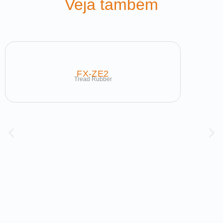
Veja também
FX-ZE2
Tread Rubber