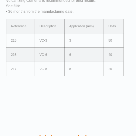
Vulcanizing Cements is recommended for best results.
Shelf life:
• 36 months from the manufacturing date.
Reference
Description
Application (mm)
Units
215
VC-3
3
50
216
VC-6
6
40
217
VC-8
8
20