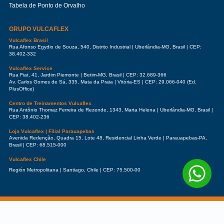
Tabela de Ponto de Orvalho
GRUPO VULCAFLEX
Vulcaflex Brasil
Rua Afonso Egydio de Souza, 540, Distrito Industrial | Uberlândia-MG, Brasil | CEP:
38.402-332
Vulcaflex Service
Rua Fiat, 41, Jardim Piemonte | Betim-MG, Brasil | CEP: 32.689-366
Av. Carlos Gomes de Sá, 335, Mata da Praia | Vitória-ES | CEP: 29.066-040 (Ed.
PlusOffice)
Centro de Treinamentos Vulcaflex
Rua Antônio Thomaz Ferreira de Rezende, 1343, Marta Helena | Uberlândia-MG, Brasil |
CEP: 38.402-236
Loja Vulcaflex | Filial Parauapebas
Avenida Redenção, Quadra 15, Lote 48, Residencial Linha Verde | Parauapebas-PA,
Brasil | CEP: 68.515-000
Vulcaflex Chile
Región Metropolitana | Santiago, Chile | CEP: 75.500-00