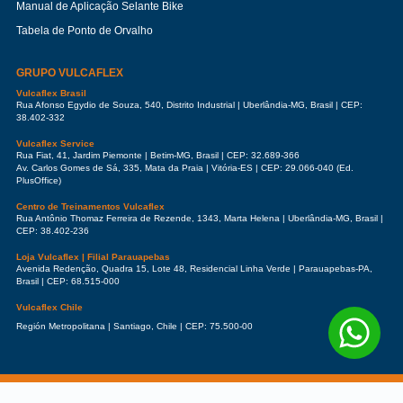
Manual de Aplicação Selante Bike
Tabela de Ponto de Orvalho
GRUPO VULCAFLEX
Vulcaflex Brasil
Rua Afonso Egydio de Souza, 540, Distrito Industrial | Uberlândia-MG, Brasil | CEP:
38.402-332
Vulcaflex Service
Rua Fiat, 41, Jardim Piemonte | Betim-MG, Brasil | CEP: 32.689-366
Av. Carlos Gomes de Sá, 335, Mata da Praia | Vitória-ES | CEP: 29.066-040 (Ed.
PlusOffice)
Centro de Treinamentos Vulcaflex
Rua Antônio Thomaz Ferreira de Rezende, 1343, Marta Helena | Uberlândia-MG, Brasil |
CEP: 38.402-236
Loja Vulcaflex | Filial Parauapebas
Avenida Redenção, Quadra 15, Lote 48, Residencial Linha Verde | Parauapebas-PA,
Brasil | CEP: 68.515-000
Vulcaflex Chile
Región Metropolitana | Santiago, Chile | CEP: 75.500-00