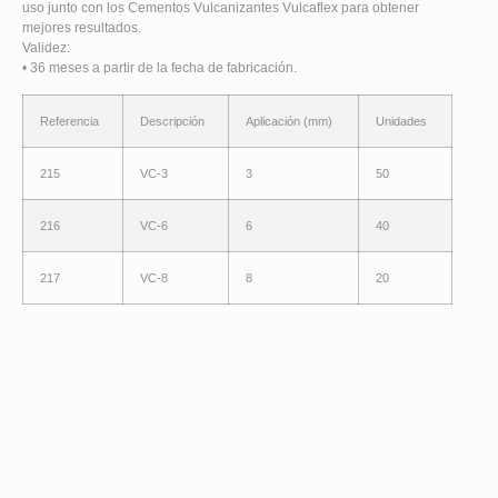
uso junto con los Cementos Vulcanizantes Vulcaflex para obtener
mejores resultados.
Validez:
• 36 meses a partir de la fecha de fabricación.
Referencia
Descripción
Aplicación (mm)
Unidades
215
VC-3
3
50
216
VC-6
6
40
217
VC-8
8
20