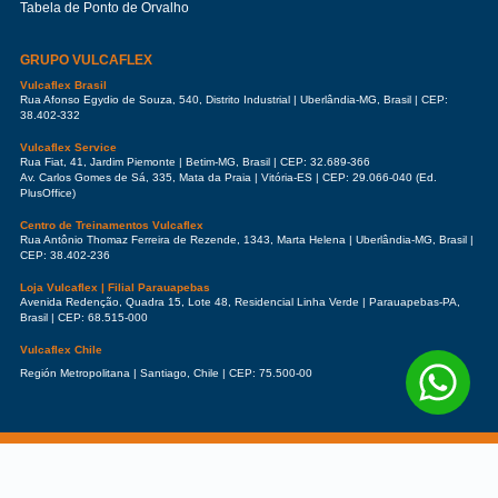
Tabela de Ponto de Orvalho
GRUPO VULCAFLEX
Vulcaflex Brasil
Rua Afonso Egydio de Souza, 540, Distrito Industrial | Uberlândia-MG, Brasil | CEP:
38.402-332
Vulcaflex Service
Rua Fiat, 41, Jardim Piemonte | Betim-MG, Brasil | CEP: 32.689-366
Av. Carlos Gomes de Sá, 335, Mata da Praia | Vitória-ES | CEP: 29.066-040 (Ed.
PlusOffice)
Centro de Treinamentos Vulcaflex
Rua Antônio Thomaz Ferreira de Rezende, 1343, Marta Helena | Uberlândia-MG, Brasil |
CEP: 38.402-236
Loja Vulcaflex | Filial Parauapebas
Avenida Redenção, Quadra 15, Lote 48, Residencial Linha Verde | Parauapebas-PA,
Brasil | CEP: 68.515-000
Vulcaflex Chile
Región Metropolitana | Santiago, Chile | CEP: 75.500-00