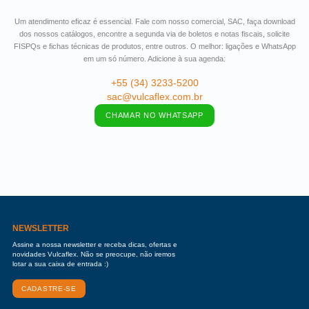
Um atendimento eficaz é essencial. Fale com nosso comercial, SAC, faça download
dos nossos catálogos, encontre a segunda via de boletos e notas fiscais, solicite
FISPQs e fichas técnicas de produtos, entre outros. O melhor: ligações e WhatsApp
em um só número. Adicione à sua agenda:
+55 (34) 3233-5200
sac@vulcaflex.com.br
CHAMAR NO WHATSAPP
NEWSLETTER
Assine a nossa newsletter e receba dicas, ofertas e
novidades Vulcaflex. Não se preocupe, não iremos
lotar a sua caixa de entrada :)
CADASTRE-SE