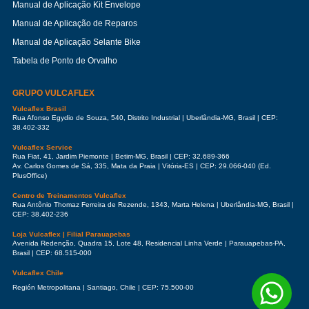
Manual de Aplicação Kit Envelope
Manual de Aplicação de Reparos
Manual de Aplicação Selante Bike
Tabela de Ponto de Orvalho
GRUPO VULCAFLEX
Vulcaflex Brasil
Rua Afonso Egydio de Souza, 540, Distrito Industrial | Uberlândia-MG, Brasil | CEP:
38.402-332
Vulcaflex Service
Rua Fiat, 41, Jardim Piemonte | Betim-MG, Brasil | CEP: 32.689-366
Av. Carlos Gomes de Sá, 335, Mata da Praia | Vitória-ES | CEP: 29.066-040 (Ed.
PlusOffice)
Centro de Treinamentos Vulcaflex
Rua Antônio Thomaz Ferreira de Rezende, 1343, Marta Helena | Uberlândia-MG, Brasil |
CEP: 38.402-236
Loja Vulcaflex | Filial Parauapebas
Avenida Redenção, Quadra 15, Lote 48, Residencial Linha Verde | Parauapebas-PA,
Brasil | CEP: 68.515-000
Vulcaflex Chile
Región Metropolitana | Santiago, Chile | CEP: 75.500-00