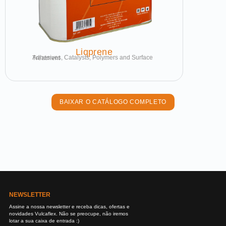
Liqprene
Adhesives, Catalysts, Polymers and Surface Treatment
BAIXAR O CATÁLOGO COMPLETO
NEWSLETTER
Assine a nossa newsletter e receba dicas, ofertas e
novidades Vulcaflex. Não se preocupe, não iremos
lotar a sua caixa de entrada :)