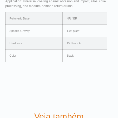
Application: Universal coating against abrasion and impact, silos, coke
processing, and medium-demand return drums.
Polymeric Base
NR / BR
Specific Gravity
1.08 g/cm³
Hardness
45 Shore A
Color
Black
Veja também