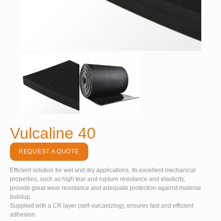
Vulcaline 40
REQUEST A QUOTE
Efficient solution for wet and dry applications. Its excellent mechanical
properties, such as high tear and rupture resistance and elasticity,
provide great wear resistance and adequate protection against material
buildup.
Supplied with a CR layer (self-vulcanizing), ensures fast and efficient
adhesion.