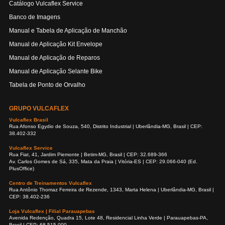
Catálogo Vulcaflex Service
Banco de Imagens
Manual e Tabela de Aplicação de Manchão
Manual de Aplicação Kit Envelope
Manual de Aplicação de Reparos
Manual de Aplicação Selante Bike
Tabela de Ponto de Orvalho
GRUPO VULCAFLEX
Vulcaflex Brasil
Rua Afonso Egydio de Souza, 540, Distrito Industrial | Uberlândia-MG, Brasil | CEP:
38.402-332
Vulcaflex Service
Rua Fiat, 41, Jardim Piemonte | Betim-MG, Brasil | CEP: 32.689-366
Av. Carlos Gomes de Sá, 335, Mata da Praia | Vitória-ES | CEP: 29.066-040 (Ed.
PlusOffice)
Centro de Treinamentos Vulcaflex
Rua Antônio Thomaz Ferreira de Rezende, 1343, Marta Helena | Uberlândia-MG, Brasil |
CEP: 38.402-236
Loja Vulcaflex | Filial Parauapebas
Avenida Redenção, Quadra 15, Lote 48, Residencial Linha Verde | Parauapebas-PA,
Brasil | CEP: 68.515-000