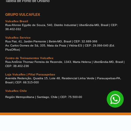
Tabela de Ponto de Orvalho
GRUPO VULCAFLEX
Vulcaflex Brasil
Rua Afonso Egydio de Souza, 540, Distrito Industrial | Uberlândia-MG, Brasil | CEP:
38.402-332
Vulcaflex Service
Rua Fiat, 41, Jardim Piemonte | Betim-MG, Brasil | CEP: 32.689-366
Av. Carlos Gomes de Sá, 335, Mata da Praia | Vitória-ES | CEP: 29.066-040 (Ed.
PlusOffice)
Centro de Treinamentos Vulcaflex
Rua Antônio Thomaz Ferreira de Rezende, 1343, Marta Helena | Uberlândia-MG, Brasil |
CEP: 38.402-236
Loja Vulcaflex | Filial Parauapebas
Avenida Redenção, Quadra 15, Lote 48, Residencial Linha Verde | Parauapebas-PA,
Brasil | CEP: 68.515-000
Vulcaflex Chile
Región Metropolitana | Santiago, Chile | CEP: 75.500-00