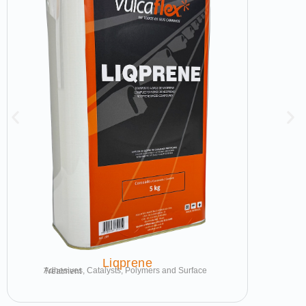
Liqprene
Adhesives, Catalysts, Polymers and Surface Treatment