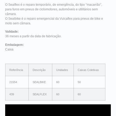
O Sealflex é o reparo temporário, de emergência, do tipo “macarrão”,
para furos em pneus de ciclomotores, automóveis e utilitários sem
câmara.
O Sealbike é o reparo emergencial da Vulcaflex para pneus de bike e
moto sem câmara.
Validade:
36 meses a partir da data de fabricação.
Embalagem:
Caixa
Referência
Descrição
Unidades
Caixas Coletivas
21554
SEALBIKE
60
50
439
SEALFLEX
60
60