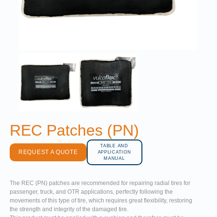
REC Patches (PN)
TABLE AND
REQUEST A QUOTE
APPLICATION
MANUAL
The REC (PN) patches are recommended for repairing radial tires for
passenger, truck, and OTR applications, perfectly following the
movements of this type of tire, which requires great flexibility, restoring
the strength and integrity of the damaged tire.