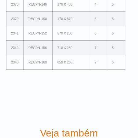
2378
RECPN-146
170 X 435
4
5
2379
RECPN-150
170 X 570
5
5
2341
RECPN-152
570 X 230
5
5
2342
RECPN-156
710 X 260
7
5
2343
RECPN-160
850 X 260
7
5
Veja também