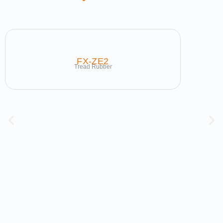
FX-ZE2
Tread Rubber