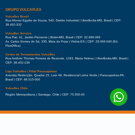
GRUPO VULCAFLEX
Vulcaflex Brasil
Rua Afonso Egydio de Souza, 540, Distrito Industrial | Uberlândia-MG, Brasil | CEP:
38.402-332
Vulcaflex Service
Rua Fiat, 41, Jardim Piemonte | Betim-MG, Brasil | CEP: 32.689-366
Av. Carlos Gomes de Sá, 335, Mata da Praia | Vitória-ES | CEP: 29.066-040 (Ed.
PlusOffice)
Centro de Treinamentos Vulcaflex
Rua Antônio Thomaz Ferreira de Rezende, 1343, Marta Helena | Uberlândia-MG, Brasil |
CEP: 38.402-236
Loja Vulcaflex | Filial Parauapebas
Avenida Redenção, Quadra 15, Lote 48, Residencial Linha Verde | Parauapebas-PA,
Brasil | CEP: 68.515-000
Vulcaflex Chile
Región Metropolitana | Santiago, Chile | CEP: 75.500-00