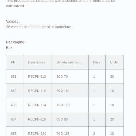
This product must be applied with a cushion and therefore must be
vulcanized.
Validity:
36 months from the date of manufacture.
Packaging:
Box
PN
Description
Dimensions (mm)
Plies
Units
651
RECPN-110
50 X 70
1
20
652
RECPN-112
60 X 110
1
10
653
RECPN-114
75 X 120
1
10
654
RECPN-115
65 X 80
1
20
655
RECPN-120
70 X 115
2
10