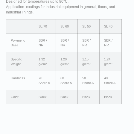
Designed for temperatures up to 80°C.
Application: coatings for industrial equipment in general, floors, and
industrial linings.
SL 70
SL 60
SL 50
SL 40
Polymeric
SBR /
SBR /
SBR /
SBR /
Base
NR
NR
NR
NR
Specific
1.32
1.20
1.15
1.24
Weight
g/cm³
g/cm³
g/cm³
g/cm³
Hardness
70
60
50
40
Shore A
Shore A
Shore A
Shore A
Color
Black
Black
Black
Black