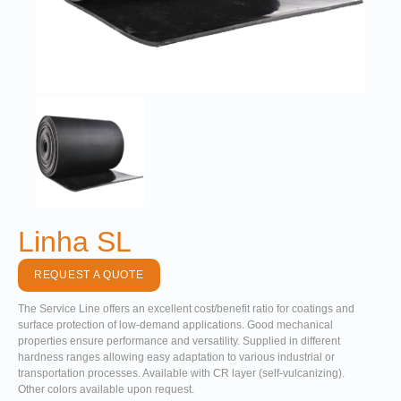
Linha SL
REQUEST A QUOTE
The Service Line offers an excellent cost/benefit ratio for coatings and
surface protection of low-demand applications. Good mechanical
properties ensure performance and versatility. Supplied in different
hardness ranges allowing easy adaptation to various industrial or
transportation processes. Available with CR layer (self-vulcanizing).
Other colors available upon request.