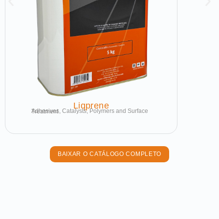
Liqprene
Adhesives, Catalysts, Polymers and Surface Treatment
BAIXAR O CATÁLOGO COMPLETO