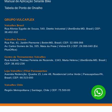
Manual de Aplicação Selante Bike
Tabela de Ponto de Orvalho
GRUPO VULCAFLEX
Vulcaflex Brasil
Rua Afonso Egydio de Souza, 540, Distrito Industrial | Uberlândia-MG, Brasil | CEP:
38.402-332
Vulcaflex Service
Rua Fiat, 41, Jardim Piemonte | Betim-MG, Brasil | CEP: 32.689-366
Av. Carlos Gomes de Sá, 335, Mata da Praia | Vitória-ES | CEP: 29.066-040 (Ed.
PlusOffice)
Centro de Treinamentos Vulcaflex
Rua Antônio Thomaz Ferreira de Rezende, 1343, Marta Helena | Uberlândia-MG, Brasil |
CEP: 38.402-236
Loja Vulcaflex | Filial Parauapebas
Avenida Redenção, Quadra 15, Lote 48, Residencial Linha Verde | Parauapebas-PA,
Brasil | CEP: 68.515-000
Vulcaflex Chile
Región Metropolitana | Santiago, Chile | CEP: 75.500-00