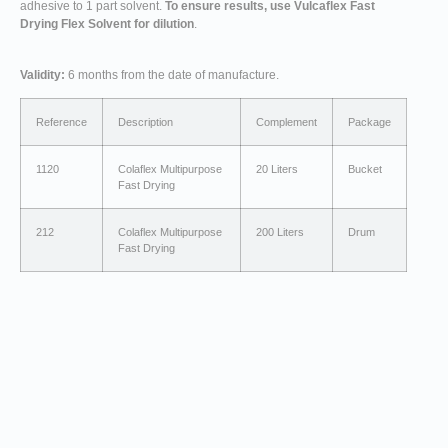
adhesive to 1 part solvent.
To ensure results, use Vulcaflex Fast
Drying Flex Solvent for dilution
.
Validity:
6 months from the date of manufacture.
Reference
Description
Complement
Package
1120
Colaflex Multipurpose
20 Liters
Bucket
Fast Drying
212
Colaflex Multipurpose
200 Liters
Drum
Fast Drying