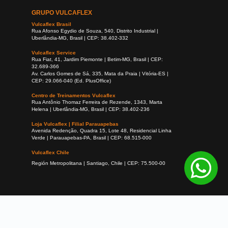
GRUPO VULCAFLEX
Vulcaflex Brasil
Rua Afonso Egydio de Souza, 540, Distrito Industrial |
Uberlândia-MG, Brasil | CEP: 38.402-332
Vulcaflex Service
Rua Fiat, 41, Jardim Piemonte | Betim-MG, Brasil | CEP:
32.689-366
Av. Carlos Gomes de Sá, 335, Mata da Praia | Vitória-ES |
CEP: 29.066-040 (Ed. PlusOffice)
Centro de Treinamentos Vulcaflex
Rua Antônio Thomaz Ferreira de Rezende, 1343, Marta
Helena | Uberlândia-MG, Brasil | CEP: 38.402-236
Loja Vulcaflex | Filial Parauapebas
Avenida Redenção, Quadra 15, Lote 48, Residencial Linha
Verde | Parauapebas-PA, Brasil | CEP: 68.515-000
Vulcaflex Chile
Región Metropolitana | Santiago, Chile | CEP: 75.500-00