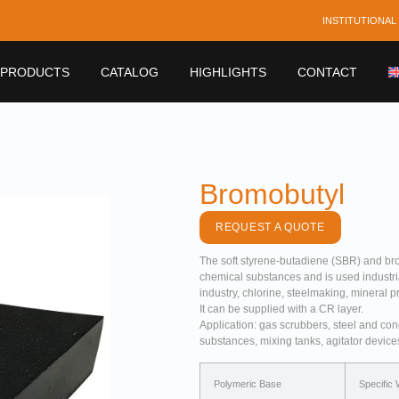
INSTITUTIONAL
PRODUCTS
CATALOG
HIGHLIGHTS
CONTACT
Bromobutyl
REQUEST A QUOTE
The soft styrene-butadiene (SBR) and br
chemical substances and is used industria
industry, chlorine, steelmaking, mineral p
It can be supplied with a CR layer.
Application: gas scrubbers, steel and conc
substances, mixing tanks, agitator device
Polymeric Base
Specific 