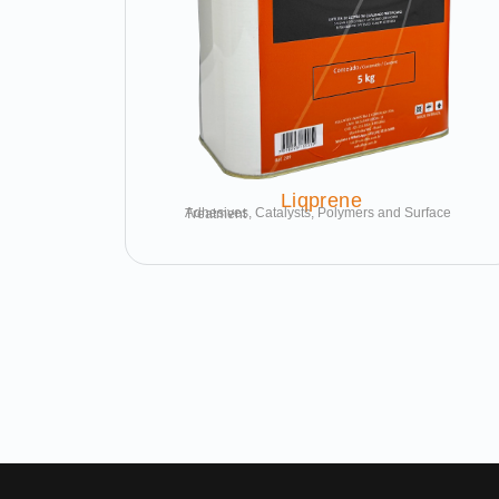
Liqprene
Adhesives, Catalysts, Polymers and Surface Treatment