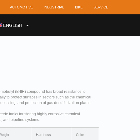
AUTOMOTIVE
INDUSTRIAL
BIKE
SERVICE
ENGLISH
omobutyl (B-IIR) compound has broad resistance to
lly to protect surfaces in sectors such as the chemical
rocessing, and protection of gas desulfurization plants.
rete tanks for storing highly corrosive chemical
s, and pipeline systems.
Weight
Hardness
Color