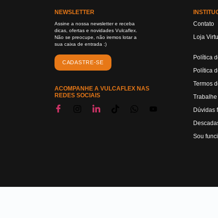
NEWSLETTER
INSTITU
Contato
Assine a nossa newsletter e receba
dicas, ofertas e novidades Vulcaflex.
Loja Virt
Não se preocupe, não iremos lotar a
sua caixa de entrada :)
Política 
CADASTRE-SE
Política 
Termos d
ACOMPANHE A VULCAFLEX NAS
REDES SOCIAIS
Trabalhe
Dúvidas 
Descadas
Sou func