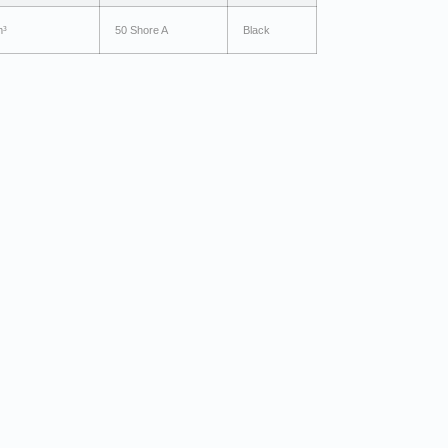
m³
50 Shore A
Black