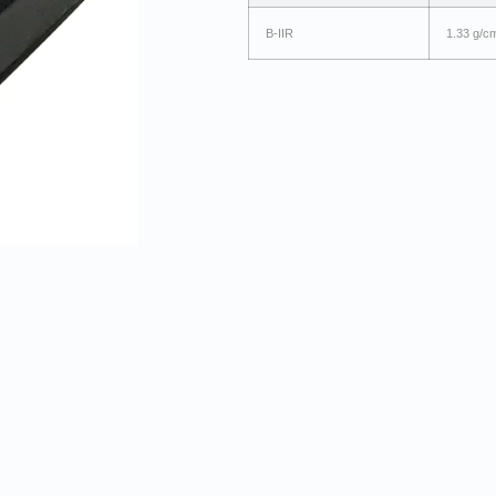
B-IIR
1.33 g/c