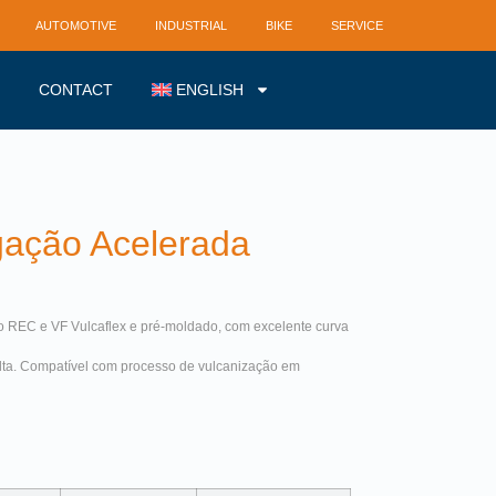
AUTOMOTIVE
INDUSTRIAL
BIKE
SERVICE
CONTACT
ENGLISH
gação Acelerada
io REC e VF Vulcaflex e pré-moldado, com excelente curva
lta. Compatível com processo de vulcanização em