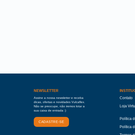
NEWSLETTER
INSTITU
Contato
Assine a nossa newsletter e receba
dicas, ofertas e novidades Vulcaflex.
Loja Virt
Não se preocupe, não iremos lotar a
sua caixa de entrada :)
Política 
CADASTRE-SE
Política 
Termos d