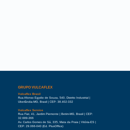
GRUPO VULCAFLEX
Vulcaflex Brasil
Rua Afonso Egydio de Souza, 540, Distrito Industrial |
Uberlândia-MG, Brasil | CEP: 38.402-332
Vulcaflex Service
Rua Fiat, 41, Jardim Piemonte | Betim-MG, Brasil | CEP:
32.689-366
Av. Carlos Gomes de Sá, 335, Mata da Praia | Vitória-ES |
CEP: 29.066-040 (Ed. PlusOffice)