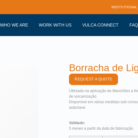
INSTITUTIONAL
WHO WE ARE
WORK WITH US
VULCA CONNECT
FAQ
Borracha de Li
REQUEST A QUOTE
Utilizada na aplicação de Manchões a fr
de vulcanização.
Disponível em várias medidas sob consu
autoclave.
Validade:
5 meses a partir da data de fabricação.