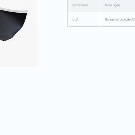
Referência
Descrição
BLA
Borracha Ligação A