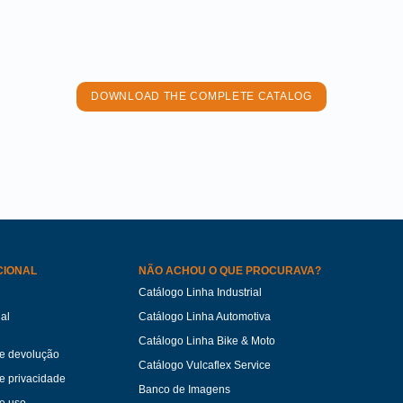
DOWNLOAD THE COMPLETE CATALOG
CIONAL
NÃO ACHOU O QUE PROCURAVA?
Catálogo Linha Industrial
ual
Catálogo Linha Automotiva
Catálogo Linha Bike & Moto
de devolução
Catálogo Vulcaflex Service
de privacidade
Banco de Imagens
e uso