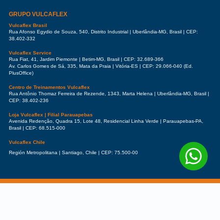
GRUPO VULCAFLEX
Vulcaflex Brasil
Rua Afonso Egydio de Souza, 540, Distrito Industrial | Uberlândia-MG, Brasil | CEP:
38.402-332
Vulcaflex Service
Rua Fiat, 41, Jardim Piemonte | Betim-MG, Brasil | CEP: 32.689-366
Av. Carlos Gomes de Sá, 335, Mata da Praia | Vitória-ES | CEP: 29.066-040 (Ed.
PlusOffice)
Centro de Treinamentos Vulcaflex
Rua Antônio Thomaz Ferreira de Rezende, 1343, Marta Helena | Uberlândia-MG, Brasil |
CEP: 38.402-236
Loja Vulcaflex | Filial Parauapebas
Avenida Redenção, Quadra 15, Lote 48, Residencial Linha Verde | Parauapebas-PA,
Brasil | CEP: 68.515-000
Vulcaflex Chile
Región Metropolitana | Santiago, Chile | CEP: 75.500-00