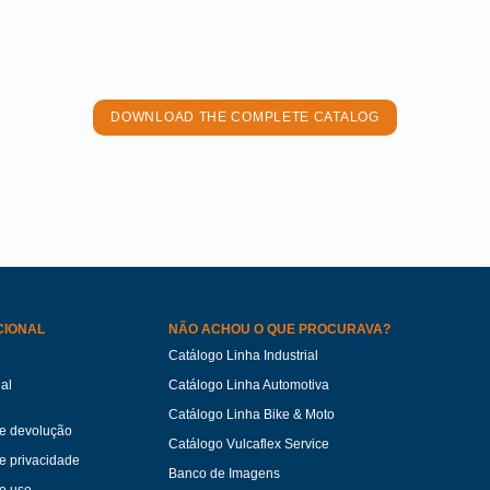
DOWNLOAD THE COMPLETE CATALOG
CIONAL
NÃO ACHOU O QUE PROCURAVA?
Catálogo Linha Industrial
ual
Catálogo Linha Automotiva
Catálogo Linha Bike & Moto
de devolução
Catálogo Vulcaflex Service
de privacidade
Banco de Imagens
e uso