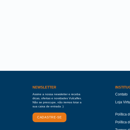
NEWSLETTER
INSTITU
Contato
Assine a nossa newsletter e receba
dicas, ofertas e novidades Vulcaflex.
Loja Virt
Não se preocupe, não iremos lotar a
sua caixa de entrada :)
Política 
CADASTRE-SE
Política 
Termos d