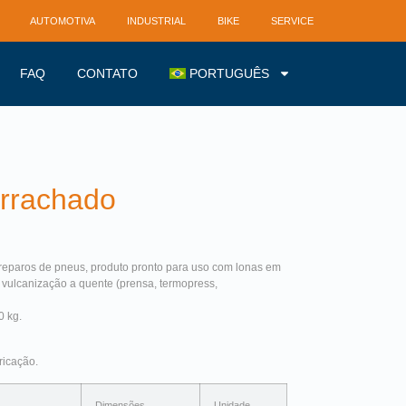
AUTOMOTIVA
INDUSTRIAL
BIKE
SERVICE
FAQ
CONTATO
PORTUGUÊS
rrachado
 reparos de pneus, produto pronto para uso com lonas em
vulcanização a quente (prensa, termopress,
0 kg.
ricação.
Dimensões
Unidade