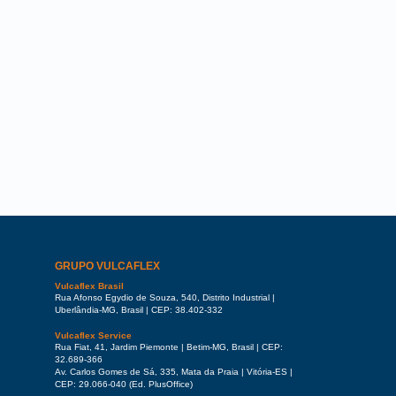
GRUPO VULCAFLEX
Vulcaflex Brasil
Rua Afonso Egydio de Souza, 540, Distrito Industrial |
Uberlândia-MG, Brasil | CEP: 38.402-332
Vulcaflex Service
Rua Fiat, 41, Jardim Piemonte | Betim-MG, Brasil | CEP:
32.689-366
Av. Carlos Gomes de Sá, 335, Mata da Praia | Vitória-ES |
CEP: 29.066-040 (Ed. PlusOffice)