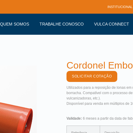
INSTITUCIONAL
QUEM SOMOS
TRABALHE CONOSCO
VULCA CONNECT
Cordonel Embo
SOLICITAR COTAÇÃO
Utilizados para a reposição de lonas em
borracha. Compatível com o processo de 
vulcanizadoras, etc.).
Disponível para venda em múltiplos de 1
Validade:
6 meses a partir da data de fab
Referência
Descrição