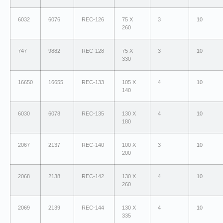
6032
6076
REC-126
75 X
3
10
260
747
9882
REC-128
75 X
3
10
330
16650
16655
REC-133
105 X
4
10
140
6030
6078
REC-135
130 X
4
10
180
2067
2137
REC-140
100 X
3
10
200
2068
2138
REC-142
130 X
4
10
260
2069
2139
REC-144
130 X
4
10
335