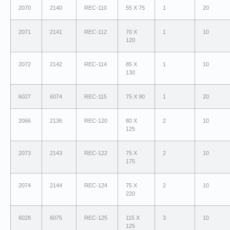
2070
2140
REC-110
55 X 75
1
20
2071
2141
REC-112
70 X
1
10
120
2072
2142
REC-114
85 X
1
10
130
6027
6074
REC-115
75 X 90
1
20
2066
2136
REC-120
80 X
2
10
125
2073
2143
REC-122
75 X
2
10
175
2074
2144
REC-124
75 X
2
10
220
6028
6075
REC-125
115 X
3
10
125