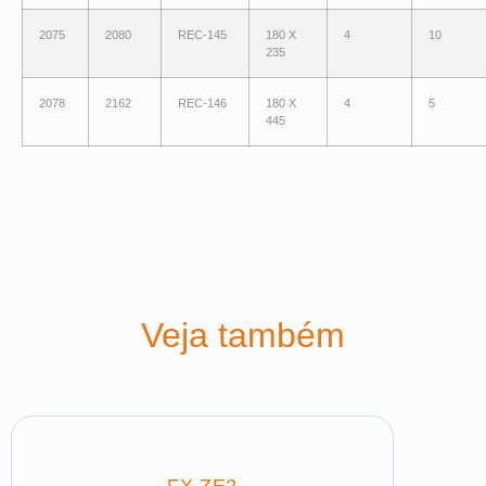
2075
2080
REC-145
180 X
4
10
235
2078
2162
REC-146
180 X
4
5
445
Veja também