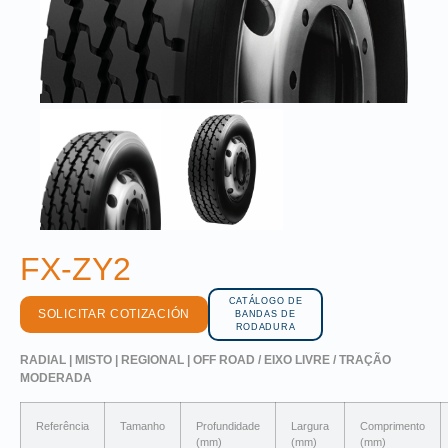
FX-ZY2
CATÁLOGO DE
SOLICITAR COTIZACIÓN
BANDAS DE
RODADURA
RADIAL | MISTO | REGIONAL | OFF ROAD / EIXO LIVRE / TRAÇÃO
MODERADA
Referência
Tamanho
Profundidade
Largura
Comprimento
(mm)
(mm)
(mm)