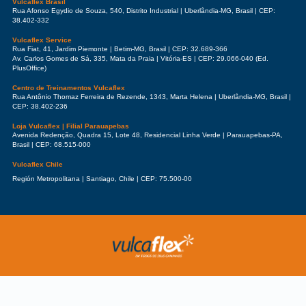
Vulcaflex Brasil
Rua Afonso Egydio de Souza, 540, Distrito Industrial | Uberlândia-MG, Brasil | CEP:
38.402-332
Vulcaflex Service
Rua Fiat, 41, Jardim Piemonte | Betim-MG, Brasil | CEP: 32.689-366
Av. Carlos Gomes de Sá, 335, Mata da Praia | Vitória-ES | CEP: 29.066-040 (Ed.
PlusOffice)
Centro de Treinamentos Vulcaflex
Rua Antônio Thomaz Ferreira de Rezende, 1343, Marta Helena | Uberlândia-MG, Brasil |
CEP: 38.402-236
Loja Vulcaflex | Filial Parauapebas
Avenida Redenção, Quadra 15, Lote 48, Residencial Linha Verde | Parauapebas-PA,
Brasil | CEP: 68.515-000
Vulcaflex Chile
Región Metropolitana | Santiago, Chile | CEP: 75.500-00