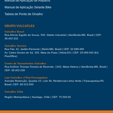
Manual de Aplicação de Reparos
Manual de Aplicação Selante Bike
Tabela de Ponto de Orvalho
GRUPO VULCAFLEX
Vulcaflex Brasil
Rua Afonso Egydio de Souza, 540, Distrito Industrial | Uberlândia-MG, Brasil | CEP:
38.402-332
Vulcaflex Service
Rua Fiat, 41, Jardim Piemonte | Betim-MG, Brasil | CEP: 32.689-366
Av. Carlos Gomes de Sá, 335, Mata da Praia | Vitória-ES | CEP: 29.066-040 (Ed.
PlusOffice)
Centro de Treinamentos Vulcaflex
Rua Antônio Thomaz Ferreira de Rezende, 1343, Marta Helena | Uberlândia-MG, Brasil |
CEP: 38.402-236
Loja Vulcaflex | Filial Parauapebas
Avenida Redenção, Quadra 15, Lote 48, Residencial Linha Verde | Parauapebas-PA,
Brasil | CEP: 68.515-000
Vulcaflex Chile
Región Metropolitana | Santiago, Chile | CEP: 75.500-00