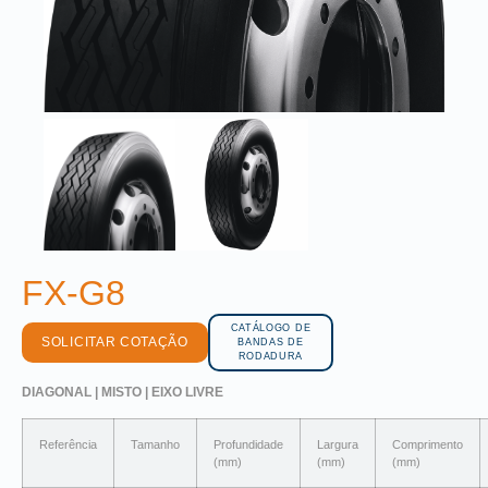
FX-G8
CATÁLOGO DE
SOLICITAR COTAÇÃO
BANDAS DE
RODADURA
DIAGONAL | MISTO | EIXO LIVRE
Referência
Tamanho
Profundidade
Largura
Comprimento
(mm)
(mm)
(mm)