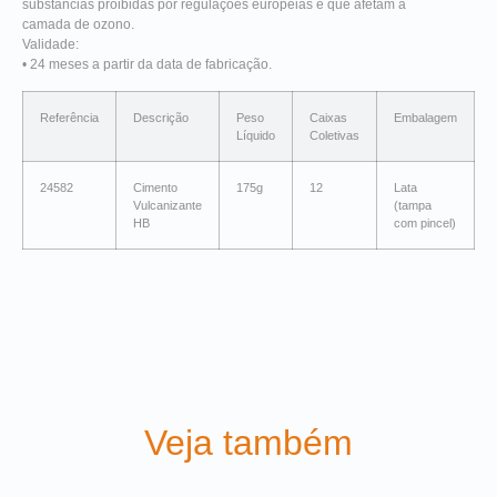
substâncias proibidas por regulações europeias e que afetam a
camada de ozono.
Validade:
• 24 meses a partir da data de fabricação.
Referência
Descrição
Peso
Caixas
Embalagem
Líquido
Coletivas
24582
Cimento
175g
12
Lata
Vulcanizante
(tampa
HB
com pincel)
Veja também