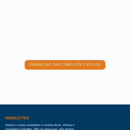
DOWNLOAD THE COMPLETE CATALOG
NEWSLETTER
Assine a nossa newsletter e receba dicas, ofertas e
novidades Vulcaflex. Não se preocupe, não iremos