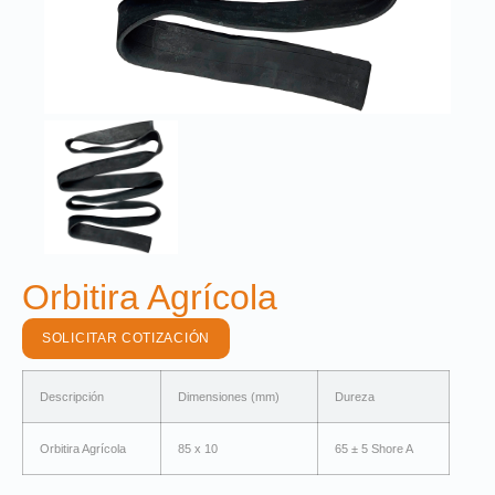
Orbitira Agrícola
SOLICITAR COTIZACIÓN
Descripción
Dimensiones (mm)
Dureza
Orbitira Agrícola
85 x 10
65 ± 5 Shore A