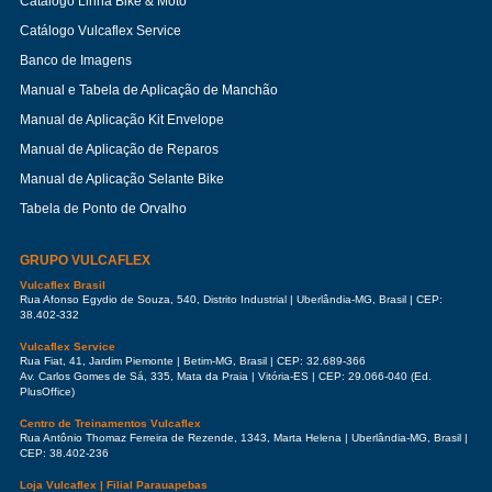
Catálogo Linha Bike & Moto
Catálogo Vulcaflex Service
Banco de Imagens
Manual e Tabela de Aplicação de Manchão
Manual de Aplicação Kit Envelope
Manual de Aplicação de Reparos
Manual de Aplicação Selante Bike
Tabela de Ponto de Orvalho
GRUPO VULCAFLEX
Vulcaflex Brasil
Rua Afonso Egydio de Souza, 540, Distrito Industrial | Uberlândia-MG, Brasil | CEP:
38.402-332
Vulcaflex Service
Rua Fiat, 41, Jardim Piemonte | Betim-MG, Brasil | CEP: 32.689-366
Av. Carlos Gomes de Sá, 335, Mata da Praia | Vitória-ES | CEP: 29.066-040 (Ed.
PlusOffice)
Centro de Treinamentos Vulcaflex
Rua Antônio Thomaz Ferreira de Rezende, 1343, Marta Helena | Uberlândia-MG, Brasil |
CEP: 38.402-236
Loja Vulcaflex | Filial Parauapebas