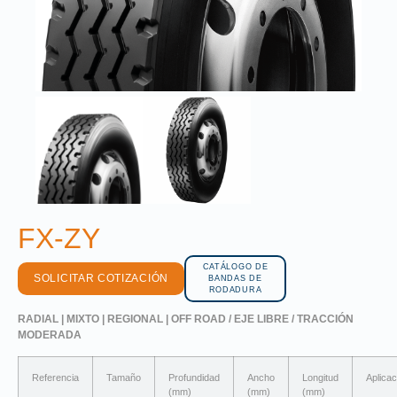
FX-ZY
CATÁLOGO DE
SOLICITAR COTIZACIÓN
BANDAS DE
RODADURA
RADIAL | MIXTO | REGIONAL | OFF ROAD / EJE LIBRE / TRACCIÓN
MODERADA
Referencia
Tamaño
Profundidad
Ancho
Longitud
Aplicac
(mm)
(mm)
(mm)