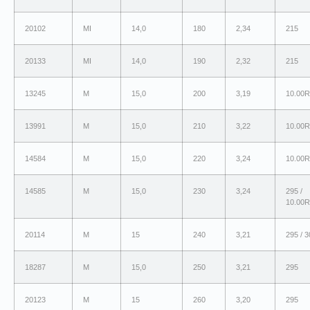
20102
MI
14,0
180
2,34
215
20133
MI
14,0
190
2,32
215
13245
M
15,0
200
3,19
10.00R
13991
M
15,0
210
3,22
10.00R
14584
M
15,0
220
3,24
10.00R
14585
M
15,0
230
3,24
295 /
10.00R
20114
M
15
240
3,21
295 / 3
18287
M
15,0
250
3,21
295
20123
M
15
260
3,20
295