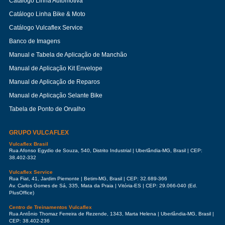
Catálogo Linha Automotiva
Catálogo Linha Bike & Moto
Catálogo Vulcaflex Service
Banco de Imagens
Manual e Tabela de Aplicação de Manchão
Manual de Aplicação Kit Envelope
Manual de Aplicação de Reparos
Manual de Aplicação Selante Bike
Tabela de Ponto de Orvalho
GRUPO VULCAFLEX
Vulcaflex Brasil
Rua Afonso Egydio de Souza, 540, Distrito Industrial | Uberlândia-MG, Brasil | CEP:
38.402-332
Vulcaflex Service
Rua Fiat, 41, Jardim Piemonte | Betim-MG, Brasil | CEP: 32.689-366
Av. Carlos Gomes de Sá, 335, Mata da Praia | Vitória-ES | CEP: 29.066-040 (Ed.
PlusOffice)
Centro de Treinamentos Vulcaflex
Rua Antônio Thomaz Ferreira de Rezende, 1343, Marta Helena | Uberlândia-MG, Brasil |
CEP: 38.402-236