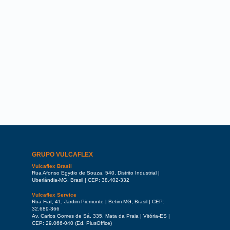
GRUPO VULCAFLEX
Vulcaflex Brasil
Rua Afonso Egydio de Souza, 540, Distrito Industrial |
Uberlândia-MG, Brasil | CEP: 38.402-332
Vulcaflex Service
Rua Fiat, 41, Jardim Piemonte | Betim-MG, Brasil | CEP:
32.689-366
Av. Carlos Gomes de Sá, 335, Mata da Praia | Vitória-ES |
CEP: 29.066-040 (Ed. PlusOffice)