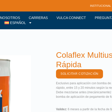
INSTITUCIONAL
NOSOTROS
CARRERAS
VULCA CONNECT
PREGUNT
ESPAÑOL
Colaflex Multi
Rápida
SOLICITAR COTIZACIÓN
Exclusivo para aplicación con bomba de 
rápido, entre 15 y 20 minutos según la re
Debe mezclarse antes (mecánicamente) y d
bomba de aplicación de pegamento de f
Validez:
6 meses a partir de la fecha de f