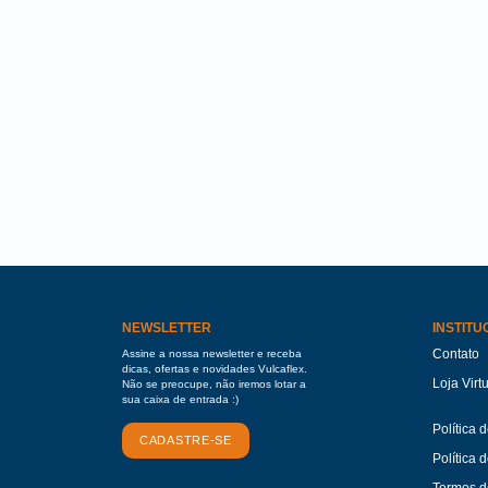
NEWSLETTER
INSTITU
Contato
Assine a nossa newsletter e receba
dicas, ofertas e novidades Vulcaflex.
Loja Virt
Não se preocupe, não iremos lotar a
sua caixa de entrada :)
Política 
CADASTRE-SE
Política 
Termos d