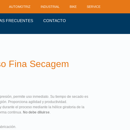
AUTOMOTRIZ
INDUSTRIAL
BIKE
SERVICE
AS FRECUENTES
CONTACTO
uso Fina Secagem
presión, permite uso inmediato. Su tiempo de secado es
gión. Proporciona agilidad y productividad.
urante el proceso mediante la hélice giratoria de la
orma continua.
No debe diluirse
.
abricación.