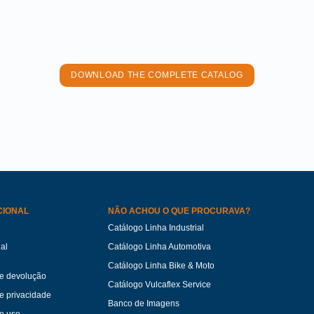
DOWNLOAD THE COMPLETE CATALOG
CIONAL
NÃO ACHOU O QUE PROCURAVA?
Catálogo Linha Industrial
ual
Catálogo Linha Automotiva
Catálogo Linha Bike & Moto
de devolução
Catálogo Vulcaflex Service
de privacidade
Banco de Imagens
e uso