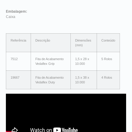
Embalagem:
Caixa
Referência
Descrição
Dimensões
Conteúdo
(mm)
7512
Fita de Acabamento
1,5 x 28 x
5 Rolos
Vedaflex Grip
10.000
19667
Fita de Acabamento
1,5 x 38 x
4 Rolos
Vedaflex Duty
10.000