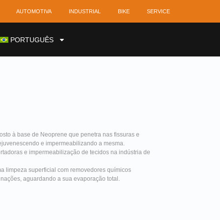
AUTOMOTIVA
INDUSTRIAL
BIKE
SERVICE
PORTUGUÊS
osto à base de Neoprene que penetra nas fissuras e
 rejuvenescendo e impermeabilizando a mesma.
portadoras e impermeabilização de tecidos na indústria de
uma limpeza superficial com removedores químicos
minações, aguardando a sua evaporação total.