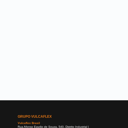
GRUPO VULCAFLEX
Vulcaflex Brasil
Rua Afonso Egydio de Souza, 540, Distrito Industrial |