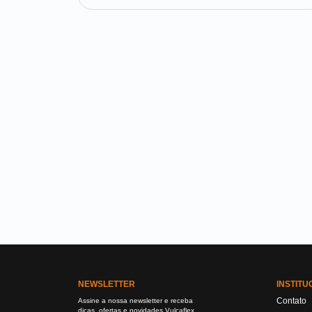
NEWSLETTER
INSTITU
Contato
Assine a nossa newsletter e receba
dicas, ofertas e novidades Vulcaflex.