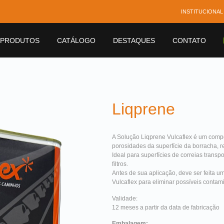
INSTITUCIONAL
PRODUTOS
CATÁLOGO
DESTAQUES
CONTATO
Liqprene
A Solução Liqprene Vulcaflex é um comp
porosidades da superfície da borracha,
Ideal para superfícies de correias trans
filtros.
Antes de sua aplicação, deve ser feita 
Vulcaflex para eliminar possíveis conta
Validade:
12 meses a partir da data de fabricação
Embalagem: