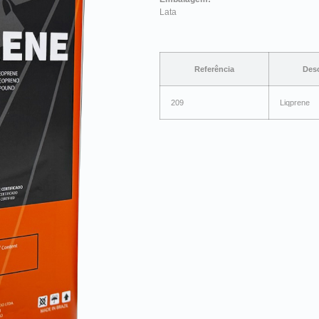
Lata
Referência
Desc
209
Liqprene